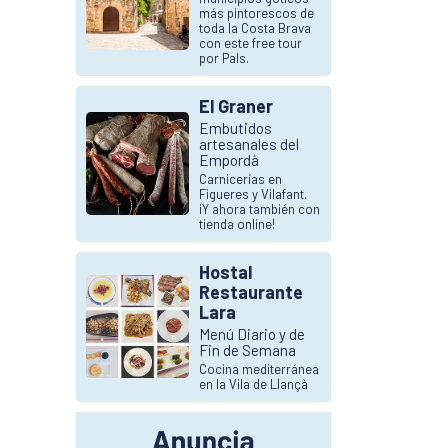
más pintorescos de
toda la Costa Brava
con este free tour
por Pals.
El Graner
Embutidos
artesanales del
Empordà
Carnicerías en
Figueres y Vilafant.
¡Y ahora también con
tienda online!
Hostal
Restaurante
Lara
Menú Diario y de
Fin de Semana
Cocina mediterránea
en la Vila de Llançà