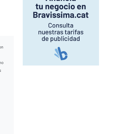
on
omo
s