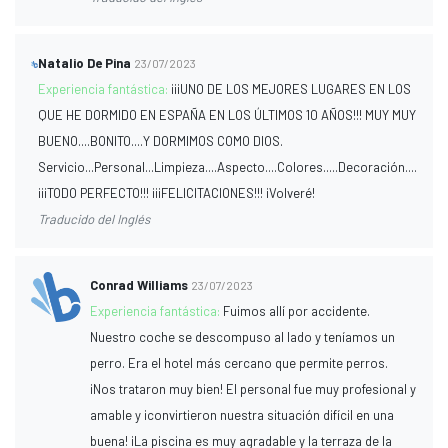
Natalio De Pina
23/07/2023
Experiencia fantástica:
¡¡¡UNO DE LOS MEJORES LUGARES EN LOS
QUE HE DORMIDO EN ESPAÑA EN LOS ÚLTIMOS 10 AÑOS!!! MUY MUY
BUENO....BONITO....Y DORMIMOS COMO DIOS.
Servicio...Personal...Limpieza....Aspecto....Colores.....Decoración....
¡¡¡TODO PERFECTO!!! ¡¡¡FELICITACIONES!!! ¡Volveré!
Traducido del Inglés
Conrad Williams
23/07/2023
Experiencia fantástica:
Fuimos allí por accidente.
Nuestro coche se descompuso al lado y teníamos un
perro. Era el hotel más cercano que permite perros.
¡Nos trataron muy bien! El personal fue muy profesional y
amable y ¡convirtieron nuestra situación difícil en una
buena! ¡La piscina es muy agradable y la terraza de la