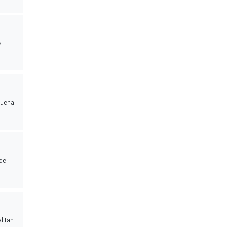
s
buena
 de
l tan