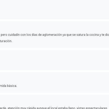
 pero cuidadín con los días de aglomeración ya que se satura la cocina y te di
turación.
mida básica.
rde, atención muy rápida aunque el local estaba lleno, vistas espectaculares