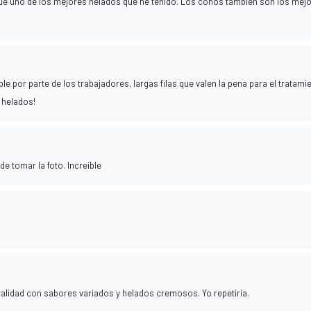
ue uno de los mejores helados que he tenido. Los conos también son los mejo
ble por parte de los trabajadores, largas filas que valen la pena para el tratami
 helados!
de tomar la foto. Increíble
calidad con sabores variados y helados cremosos. Yo repetiría.