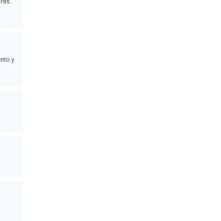
res.
ento y