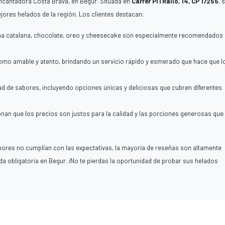
encantadora Costa Brava, en Begur. Situada en
Carrer Pi i Ralló, 14, CP 17255
, 
jores helados de la región. Los clientes destacan:
a catalana, chocolate, oreo y cheesecake son especialmente recomendados
omo amable y atento, brindando un servicio rápido y esmerado que hace que l
ad de sabores, incluyendo opciones únicas y deliciosas que cubren diferentes
n que los precios son justos para la calidad y las porciones generosas que
ores no cumplían con las expectativas, la mayoría de reseñas son altamente
 obligatoria en Begur. ¡No te pierdas la oportunidad de probar sus helados