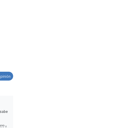
opinión
 sabe
??‍♀️