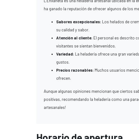
L’Enxaneta es una heladería artesanal ubicada en la 
ha ganado la reputación de ofrecer algunos de los me
Sabores excepcionales:
Los helados de crem
su calidad y sabor.
Atención al cliente:
El personal es descrito c
visitantes se sientan bienvenidos.
Variedad:
La heladería ofrece una gran varied
gustos.
Precios razonables:
Muchos usuarios menciona
ofrecen.
Aunque algunas opiniones mencionan que ciertos sab
positivas, recomendando la heladería como una parada
artesanales!
Horario de apertura