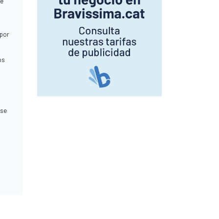
se
 por
os
 se