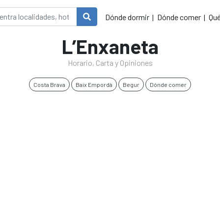
Dónde dormir
Dónde comer
Qué
L’Enxaneta
Horario, Carta y Opiniones
Costa Brava
Baix Empordà
Begur
Dónde comer