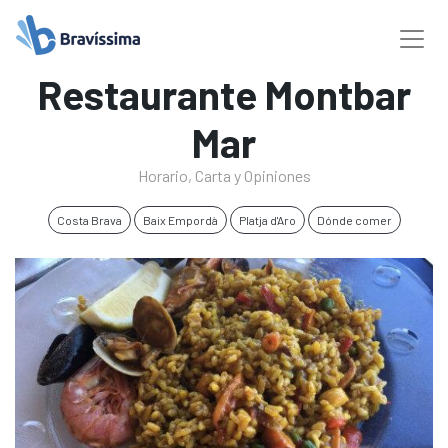
Restaurante Montbar
Mar
Horario, Carta y Opiniones
Costa Brava
Baix Empordà
Platja d'Aro
Dónde comer