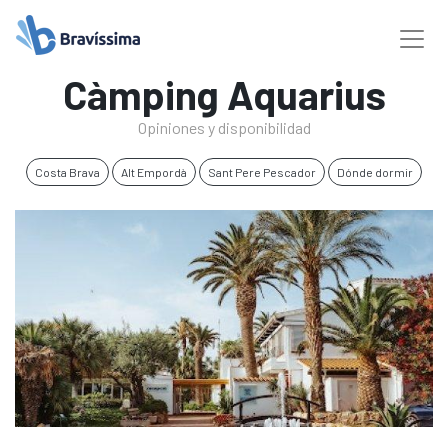
Càmping Aquarius
Opiniones y disponibilidad
Costa Brava
Alt Empordà
Sant Pere Pescador
Dónde dormir