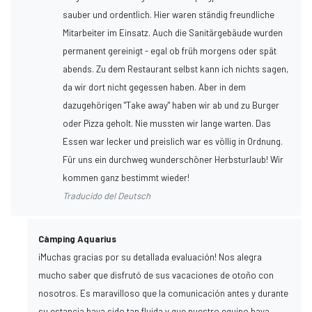
sauber und ordentlich. Hier waren ständig freundliche
Mitarbeiter im Einsatz. Auch die Sanitärgebäude wurden
permanent gereinigt - egal ob früh morgens oder spät
abends. Zu dem Restaurant selbst kann ich nichts sagen,
da wir dort nicht gegessen haben. Aber in dem
dazugehörigen "Take away" haben wir ab und zu Burger
oder Pizza geholt. Nie mussten wir lange warten. Das
Essen war lecker und preislich war es völlig in Ordnung.
Für uns ein durchweg wunderschöner Herbsturlaub! Wir
kommen ganz bestimmt wieder!
Traducido del Deutsch
Càmping Aquarius
¡Muchas gracias por su detallada evaluación! Nos alegra
mucho saber que disfrutó de sus vacaciones de otoño con
nosotros. Es maravilloso que la comunicación antes y durante
su estancia haya sido tan fluida y que nuestro equipo haya