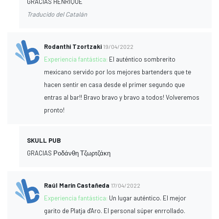
GRACIAS HENRIQUE
Traducido del Catalán
Rodanthi Tzortzaki
19/04/2022
Experiencia fantástica:
El auténtico sombrerito
mexicano servido por los mejores bartenders que te
hacen sentir en casa desde el primer segundo que
entras al bar!! Bravo bravo y bravo a todos! Volveremos
pronto!
SKULL PUB
GRACIAS Ροδάνθη Τζωρτζάκη
Raúl Marín Castañeda
17/04/2022
Experiencia fantástica:
Un lugar auténtico. El mejor
garito de Platja d'Aro. El personal súper enrrollado.