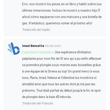
Eric, nos mostró los peces en un libro y habló sobre sus
últimas inmersiones. Incluso le mostró a nuestro hijo (7
años) cómo equiparse con una máscara y una botella de
gas. ¡Fantástico, queremos volver el próximo año!
Traducido del Inglés
Imad Bensetta
05/08/2024
Experiencia fantástica:
Une expérience d'initiation
palpitante pour mon fils de 10 ans qui a pu enfin effectuer
sa première plongée sous-marine avec bouteilles grâce
à une équipe de la Sirena au top! Un grand merci à vous
tous, Maria, Imad, Helena et Célestine (sa monitrice si
aimable) ainsi que tous les autres dont je n'ai pas les
prénoms. Tout était parfait du début jusqu'à la fin, le spot
de plongée dans la baie d'Emborda.
Traducido del Francés