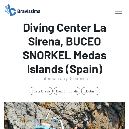
Diving Center La
Sirena, BUCEO
SNORKEL Medas
Islands (Spain)
Información y Opiniones
Costa Brava
Baix Empordà
L'Estartit