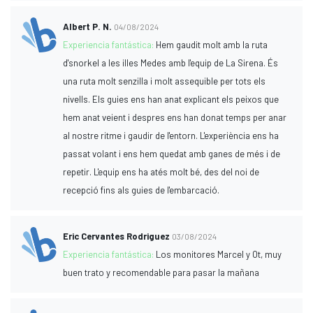
Albert P. N.
04/08/2024
Experiencia fantástica:
Hem gaudit molt amb la ruta
d'snorkel a les illes Medes amb l'equip de La Sirena. És
una ruta molt senzilla i molt assequible per tots els
nivells. Els guies ens han anat explicant els peixos que
hem anat veient i despres ens han donat temps per anar
al nostre ritme i gaudir de l'entorn. L'experiència ens ha
passat volant i ens hem quedat amb ganes de més i de
repetir. L'equip ens ha atés molt bé, des del noi de
recepció fins als guies de l'embarcació.
Eric Cervantes Rodriguez
03/08/2024
Experiencia fantástica:
Los monitores Marcel y Ot, muy
buen trato y recomendable para pasar la mañana