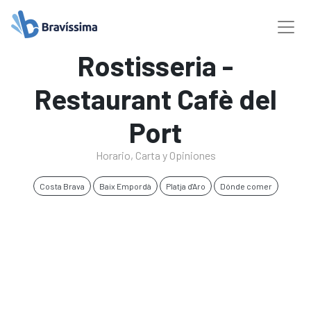
Rostisseria -
Restaurant Cafè del
Port
Horario, Carta y Opiniones
Costa Brava
Baix Empordà
Platja d'Aro
Dónde comer