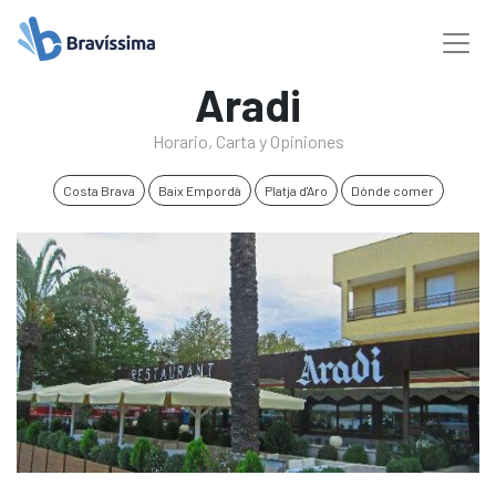
Aradi
Horario, Carta y Opiniones
Costa Brava
Baix Empordà
Platja d'Aro
Dónde comer