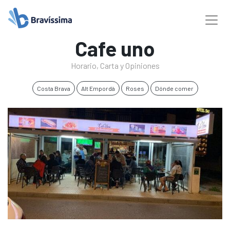
Cafe uno
Horario, Carta y Opiniones
Costa Brava
Alt Empordà
Roses
Dónde comer