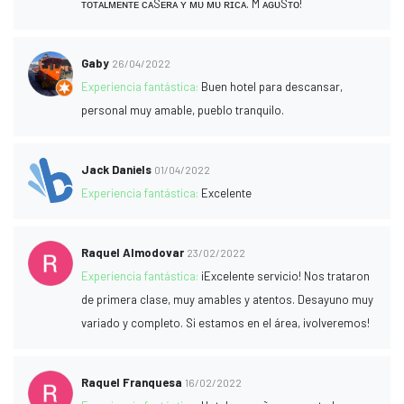
ᴛᴏᴛᴀʟᴍᴇɴᴛᴇ ᴄᴀSᴇʀᴀ ʏ ᴍᴜ ᴍᴜ ʀɪᴄᴀ. M ᴀɢᴜSᴛᴏ!
Gaby
26/04/2022
Experiencia fantástica:
Buen hotel para descansar,
personal muy amable, pueblo tranquilo.
Jack Daniels
01/04/2022
Experiencia fantástica:
Excelente
Raquel Almodovar
23/02/2022
Experiencia fantástica:
¡Excelente servicio! Nos trataron
de primera clase, muy amables y atentos. Desayuno muy
variado y completo. Si estamos en el área, ¡volveremos!
Raquel Franquesa
16/02/2022