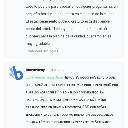
todo lo posible para ayudar en cualquier pregunta. Es un
pequeño hotel y se encuentra en el centro de la ciudad.
El estacionamiento público gratuito está disponible
cerca del hotel. El desayuno es bueno. El hotel ofrece
cupones para la piscina de la ciudad, que también es
muy agradable.
Traducido del Inglés
Dianimkeup
01/05/2022
Experiencia fantástica:
HᴇᴍᴏS ᴇSᴛᴀᴅᴏS ᴅᴏS ᴅɪ́ᴀS, ᴀ ϙᴜᴇ
ϙᴜᴇʀɪ́ᴀᴍᴏS ᴀʟɢᴏ ʀᴇʟᴀᴊᴀᴅᴏ ᴘᴇʀᴏ ᴘᴀʀᴀ ᴘᴏᴅᴇʀ ᴍᴏᴠᴇʀɴᴏS ᴘᴏʀ
ᴘᴜᴇʙʟᴏS ᴀɢʀᴀᴅᴀʙʟᴇS, ʏ ʟᴏ ʜᴇᴍᴏS ᴄᴏɴSᴇɢᴜɪᴅᴏ. Lᴀ
ʜᴀʙɪᴛᴀᴄɪᴏ́ɴ ᴇsᴛᴀʙᴀ ᴍᴜ ʟɪᴍᴘɪᴀ ʏ ʏ ᴄᴀ́ʟɪᴅᴀ ᴄᴀ́ʟɪᴅᴀ (ɴᴏ
ᴘᴀsᴀᴍᴏs ғʀɪ́ᴏ ᴇɴ ɴɪɴɢᴜ́ɴ ᴍᴏᴍᴇɴᴛᴏ). CSS ᴄᴏɴ ᴅᴇSᴀᴀ
ɪɴᴄʟᴜɪᴅᴏ ʏ ʟᴀ ᴠᴇʀᴅᴀᴅ ᴛᴏᴅᴏ ᴍᴜ ʙᴜᴇɴᴏ. Uɴ ᴅɪ́ᴀ ᴅᴇᴄɪᴅɪᴍᴏs
ᴄᴇɴᴀʀ ᴀʟʟɪ́ ʏ ᴏs ʀᴇᴄᴏᴍɪᴇɴᴅᴏ ʟᴀ ᴘɪᴢᴢᴀ ᴅᴇʟ ʀᴇSᴛᴀᴜʀᴀɴᴛᴇ,