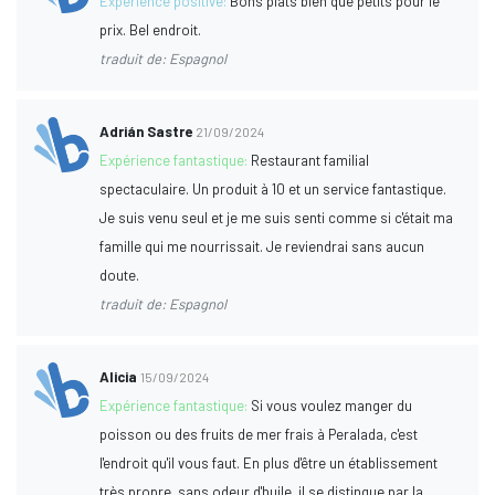
Expérience positive:
Bons plats bien que petits pour le
prix. Bel endroit.
traduit de: Espagnol
Adrián Sastre
21/09/2024
Expérience fantastique:
Restaurant familial
spectaculaire. Un produit à 10 et un service fantastique.
Je suis venu seul et je me suis senti comme si c'était ma
famille qui me nourrissait. Je reviendrai sans aucun
doute.
traduit de: Espagnol
Alicia
15/09/2024
Expérience fantastique:
Si vous voulez manger du
poisson ou des fruits de mer frais à Peralada, c'est
l'endroit qu'il vous faut. En plus d'être un établissement
très propre, sans odeur d'huile, il se distingue par la