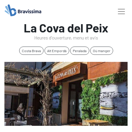
La Cova del Peix
Heures d'ouverture, menu et avis
Costa Brava
Alt Empordà
Peralada
Où manger