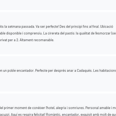
ts la setmana passada. Va ser perfecte! Des del principi fins al final. Ubicació
ble disponible i comprensiu. La cirereta del pastís: la qualitat de l'esmorzar (s
pa privat per a 2. Altament recomanable.
en un poble encantador. Perfecte per després anar a Cadaqués. Les habitacion
el primer moment de conèixer l'hotel, alegria i somriures. Personal amable i m
acuzzi. Aquí es respira felicitat! Romàntic, encantador, exquisit amb molt de gus