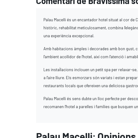
Comentari de Bravissima so
Palau Macelli és un encantador hotel situat al cor de 
històric, rehabilitat meticulosament, combina l'eleg
una experiència excepcional.
Amb habitacions àmples i decorades amb bon gust, cada 
l'ambient acollidor de l'hotel, així com l'atenció i ama
Les instal·lacions inclouen un petit spa per relaxar-se
a l'aire lliure. Els esmorzars són variats i estan prepa
restaurants locals que ofereixen una deliciosa gastr
Palau Macelli és sens dubte un lloc perfecte per desco
recomanen l'hotel a parelles i famílies que busquen 
Palau Macelli: Opinions