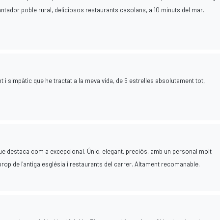
ntador poble rural, deliciosos restaurants casolans, a 10 minuts del mar.
 i simpàtic que he tractat a la meva vida, de 5 estrelles absolutament tot,
ue destaca com a excepcional. Únic, elegant, preciós, amb un personal molt
prop de l'antiga església i restaurants del carrer. Altament recomanable.