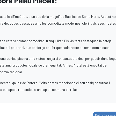
bre Palau Macelli:
Castelló d'Empúries, a un pas de la magnífica Basílica de Santa Maria. Aquest ho
ància d'èpoques passades amb les comoditats modernes, oferint als seus hostes
estada promet comoditat i tranquil·litat. Els visitants destaquen la neteja i
bilitat del personal, que s'esforça per fer que cada hoste se senti com a casa.
, una bonica piscina amb vistes i un jardí encantador, ideal per gaudir d'una beg
rats amb productes locals de gran qualitat. A més, l'hotel està envoltat de
onomia regional.
nectar i gaudir de l'entorn. Molts hostes mencionen el seu desig de tornar i
una escapada romàntica o un cap de setmana de relax.
Deixa la teva