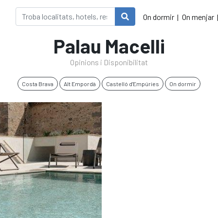
On dormir
On menjar
Palau Macelli
Opinions i Disponibilitat
Costa Brava
Alt Empordà
Castelló d'Empúries
On dormir