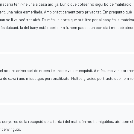
adaria tenir-ne una a casa així, ja. L'únic que potser no sigui bo de l'habitació,
rent, una mica esmerilada. Amb pràcticament zero privacitat. Em pregunto què
n se li va ocórrer això. És més, la porta que s'utilitza per al bany és la mateix
estàs dutxant, la del bany està oberta. En fi, hem passat un bon dia i molt bé ates
el nostre aniversari de noces i el tracte va ser exquisit. A més, ens van sorpre
a de cava i uns missatges personalitzats. Moltes gràcies pel tracte que hem re
.
s senyores de la recepció de la tarda i del matí són molt amigables, així com el
r benvinguts.