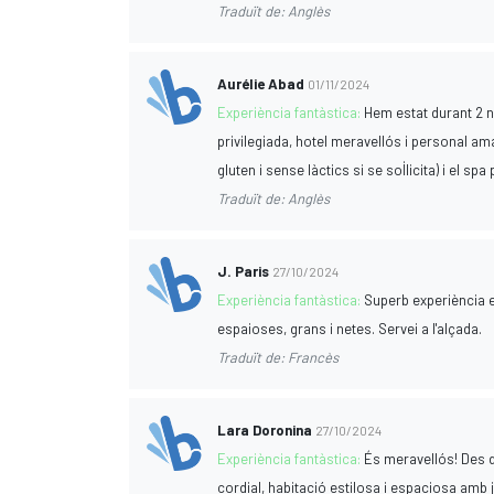
Traduït de: Anglès
Aurélie Abad
01/11/2024
Experiència fantàstica:
Hem estat durant 2 ni
privilegiada, hotel meravellós i personal ama
gluten i sense làctics si se sol·licita) i el s
Traduït de: Anglès
J. Paris
27/10/2024
Experiència fantàstica:
Superb experiència 
espaioses, grans i netes. Servei a l'alçada.
Traduït de: Francès
Lara Doronina
27/10/2024
Experiència fantàstica:
És meravellós! Des d
cordial, habitació estilosa i espaciosa amb j