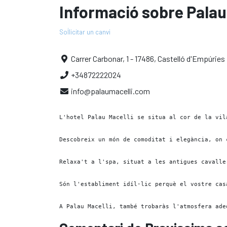
Informació sobre Palau
Sol·licitar un canvi
Carrer Carbonar, 1 - 17486, Castelló d'Empúries
+34872222024
info@palaumacelli.com
L'hotel Palau Macelli se situa al cor de la vil
Descobreix un món de comoditat i elegància, on 
Relaxa't a l'spa, situat a les antigues cavalle
Són l'establiment idíl·lic perquè el vostre cas
A Palau Macelli, també trobaràs l'atmosfera ade