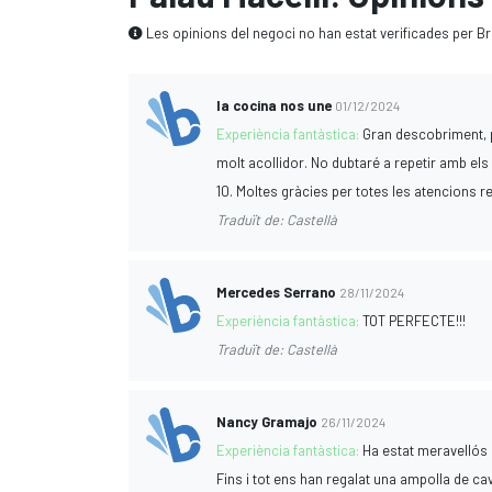
Les opinions del negoci no han estat verificades per Br
la cocina nos une
01/12/2024
Experiència fantàstica:
Gran descobriment, p
molt acollidor. No dubtaré a repetir amb els 
10. Moltes gràcies per totes les atencions r
Traduït de: Castellà
Mercedes Serrano
28/11/2024
Experiència fantàstica:
TOT PERFECTE!!!
Traduït de: Castellà
Nancy Gramajo
26/11/2024
Experiència fantàstica:
Ha estat meravellós a
Fins i tot ens han regalat una ampolla de ca