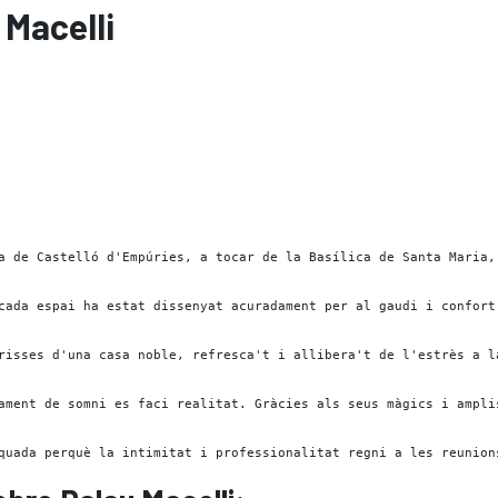
 Macelli
a de Castelló d'Empúries, a tocar de la Basílica de Santa Maria,
cada espai ha estat dissenyat acuradament per al gaudi i confort 
risses d'una casa noble, refresca't i allibera't de l'estrès a l
ament de somni es faci realitat. Gràcies als seus màgics i ampli
quada perquè la intimitat i professionalitat regni a les reunion