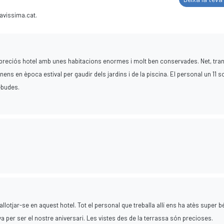
avissima.cat.
reciós hotel amb unes habitacions enormes i molt ben conservades. Net, tranq
nens en època estival per gaudir dels jardins i de la piscina. El personal un 11 
ebudes.
llotjar-se en aquest hotel. Tot el personal que treballa allí ens ha atès super b
va per ser el nostre aniversari. Les vistes des de la terrassa són precioses.