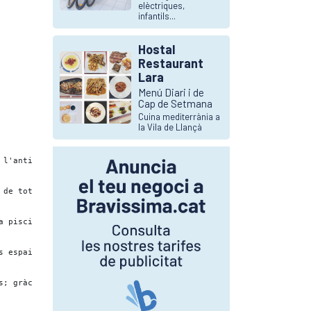
elèctriques,
infantils...
Hostal
Restaurant
Lara
Menú Diari i de
Cap de Setmana
Cuina mediterrània a
la Vila de Llançà
 l'antic convent de Santa Clara i les muralles de la ciutat.

de tots els clients.

a piscina o descansa a les habitacions càlides i acollidores.

s espais, les teves celebracions semblaran de pel·lícula.

s; gràcies a l'àmplia experiència que tenen, l'èxit estarà garan