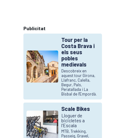
Publicitat
Tour per la
Costa Brava i
els seus
pobles
medievals
Descobreix en
aquest tour Girona,
Llafranc, Calella,
Begur, Pals,
Peratallada i La
Bisbal de l'Empordà.
Scale Bikes
Lloguer de
bicicletes a
l'Escala
MTB, Trekking,
Passeig, Gravel,