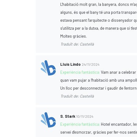
L'habitació molt gran, la banyera, doncs m'agr
alguns, és que el bany té una porta transpa
estava pensant l'arquitecte o dissenyador qua
s'utilitza per a la dutxa, de manera que si t'
Moltes gràcies.
Traduït de: Castellà
Lluis Lindo
24/11/2024
Experiència fantàstica:
Vam anar a celebrar 
quan vam pujar a l'habitació amb una ampoll
Un lloc per desconnectar i gaudir de l'entorn
Traduït de: Castellà
S. Stark
10/11/2024
Experiència fantàstica:
Hotel encantador, le
servei d'esmorzar, gràcies per fer-nos senti