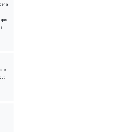
 per a
a que
os.
ndre
but.