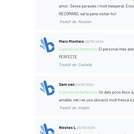
amor. Sense paraules i molt inesperat. Enca
RECOMANO, val la pena visitar-ho!
Traduït de: Russian
Marc Montero
26/10/2024
Experiència fantàstica:
El personal més atent
PERFECTE
Traduït de: Castellà
Sam van
24/10/2024
Experiència fantàstica:
Un dels pocs llocs q
amable, net i en una ubicació molt fresca a 
Traduït de: Anglès
Nicolas L
23/10/2024