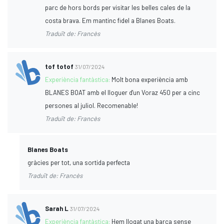
parc de hors bords per visitar les belles cales de la
costa brava. Em mantinc fidel a Blanes Boats.
Traduït de: Francès
tof totof
31/07/2024
Experiència fantàstica:
Molt bona experiència amb
BLANES BOAT amb el lloguer d'un Voraz 450 per a cinc
persones al juliol. Recomenable!
Traduït de: Francès
Blanes Boats
gràcies per tot, una sortida perfecta
Traduït de: Francès
Sarah L
31/07/2024
Experiència fantàstica:
Hem llogat una barca sense