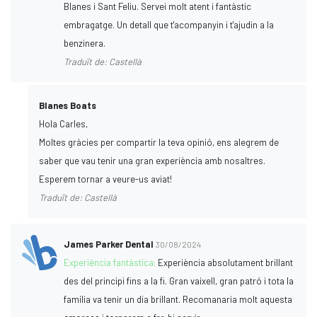
Blanes i Sant Feliu. Servei molt atent i fantàstic
embragatge. Un detall que t'acompanyin i t'ajudin a la
benzinera.
Traduït de: Castellà
Blanes Boats
Hola Carles,
Moltes gràcies per compartir la teva opinió, ens alegrem de
saber que vau tenir una gran experiència amb nosaltres.
Esperem tornar a veure-us aviat!
Traduït de: Castellà
James Parker Dental
30/08/2024
Experiència fantàstica:
Experiència absolutament brillant
des del principi fins a la fi. Gran vaixell, gran patró i tota la
família va tenir un dia brillant. Recomanaria molt aquesta