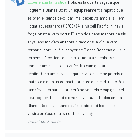
Experiència fantàstica:
Hola, és la quarta vegada que
lloguem a Blanes Boat, un equip realment simpàtic que
es pren el temps d'explicar, mai decebuts amb ells. Hem
llogat aquesta tarda (16/08/24) el vaixell Pacific, hi havia
força onatge, vam sortir 10 amb dos nens menors de sis
anys, ens movíem en totes direccions, així que vam
tornar al port. I allà el senyor de Blanes Boat ens diu que
tornem a l'acollida i que ens tornaria a reemborsar
completament. I així ho va fer! No vam gastar ni un
cèntim. (Uns amics van llogar un vaixell sense permís el
mateix dia amb un competidor, crec que es diu Eric Boat,
també van tornar al port però no van rebre cap gest del
seu llogater, fins i tot els van enviar a… ). Podeu anar a
Blanes Boat a ulls tancats, felicitats a tot l'equip pel
vostre professionalisme i fins aviat ✌️
Traduït de: Francès