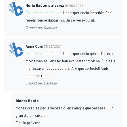
Nuria Bastons alvarez
03/08/2024
Experiència fantàstica:
Una experiència increïble. Per
repetir sense dubtar-ho. Un servei exquisit.
Traduït de: Castellà
Anna Cuni
03/08/2024
Experiència fantàstica:
Una experiència genial. Els nois
molt amables i ens ho han explicat tot molt bé. El dia i la
mar estaven espectaculars. Així que perfecte!! Amb
ganes de repetir...
Traduït de: Castellà
Blanes Boats
Moltes gràcies per la valoració, ens alegra que passessiu un
gran dia en vaixell.
Fins la pròxima