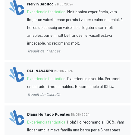
Melvin Sabuco
21/08/2024
Experiència fantàstica:
Molt bonica experiència, vam
llogar un vaixell sense permís i va ser realment genial, 4
hores de passeig en vaixell, els llogaters són molt
amables, parlen molt bé francès i el vaixell estava
impecable, ho recomano molt.
Traduït de: Francès
PAU NAVARRO
19/08/2024
Experiència fantàstica:
Experiència divertida. Personal
encantador i molt amables. Recomanable al 100%.
Traduït de: Castellà
Diana Hurtado Puentes
18/08/2024
Experiència fantàstica:
Hola! Ho recomano al 100%. Vam
llogar amb la meva família una barca per a 6 persones