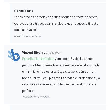
Blanes Boats
Moltes gràcies per tot! Va ser una sortida perfecta, esperem
veure-us una altra vegada. Ens alegra que haguéssiu tingut un
bon dia en vaixell.
Traduït de: Castellà
Vincent Nicolas
01/08/2024
Experiència fantàstica:
Vam llogar 2 vaixells sense
permís a Chez Blanes Boats, vam passar un dia superb
en família, el lloc és preciós, els vaixells són de molt
bona qualitat i l'equip és molt agradable, professional, la
reserva es va fer molt simplement per telèfon, tot era
perfecte.
Traduït de: Francès