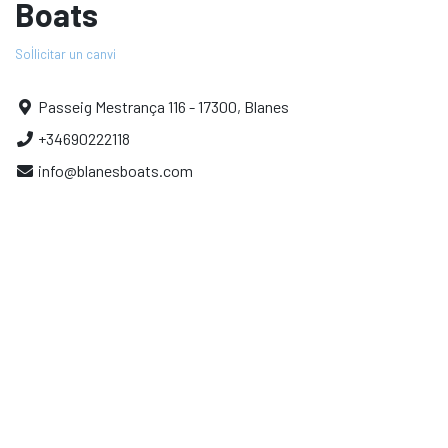
Boats
Sol·licitar un canvi
Passeig Mestrança 116 - 17300, Blanes
+34690222118
info@blanesboats.com