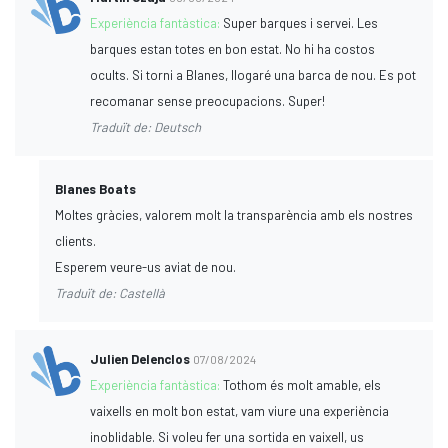
Experiència fantàstica:
Super barques i servei. Les
barques estan totes en bon estat. No hi ha costos
ocults. Si torni a Blanes, llogaré una barca de nou. Es pot
recomanar sense preocupacions. Super!
Traduït de: Deutsch
Blanes Boats
Moltes gràcies, valorem molt la transparència amb els nostres
clients.
Esperem veure-us aviat de nou.
Traduït de: Castellà
Julien Delenclos
07/08/2024
Experiència fantàstica:
Tothom és molt amable, els
vaixells en molt bon estat, vam viure una experiència
inoblidable. Si voleu fer una sortida en vaixell, us