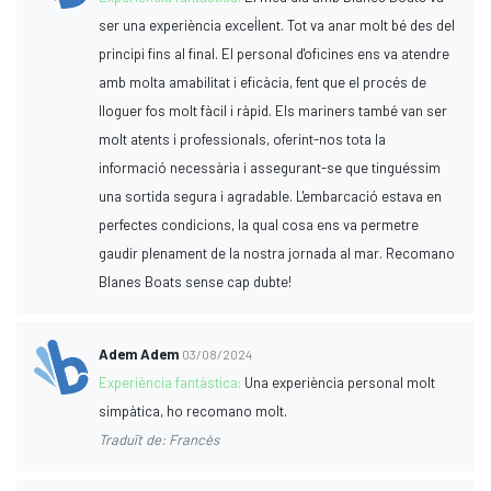
ser una experiència excel·lent. Tot va anar molt bé des del
principi fins al final. El personal d'oficines ens va atendre
amb molta amabilitat i eficàcia, fent que el procés de
lloguer fos molt fàcil i ràpid. Els mariners també van ser
molt atents i professionals, oferint-nos tota la
informació necessària i assegurant-se que tinguéssim
una sortida segura i agradable. L'embarcació estava en
perfectes condicions, la qual cosa ens va permetre
gaudir plenament de la nostra jornada al mar. Recomano
Blanes Boats sense cap dubte!
Adem Adem
03/08/2024
Experiència fantàstica:
Una experiència personal molt
simpàtica, ho recomano molt.
Traduït de: Francès