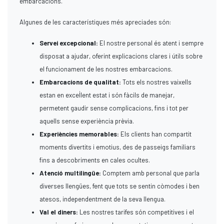
embarcacions.
Algunes de les característiques més apreciades són:
Servei excepcional:
El nostre personal és atent i sempre
disposat a ajudar, oferint explicacions clares i útils sobre
el funcionament de les nostres embarcacions.
Embarcacions de qualitat:
Tots els nostres vaixells
estan en excel·lent estat i són fàcils de manejar,
permetent gaudir sense complicacions, fins i tot per
aquells sense experiència prèvia.
Experiències memorables:
Els clients han compartit
moments divertits i emotius, des de passeigs familiars
fins a descobriments en cales ocultes.
Atenció multilingüe:
Comptem amb personal que parla
diverses llengües, fent que tots se sentin còmodes i ben
atesos, independentment de la seva llengua.
Val el diners:
Les nostres tarifes són competitives i el