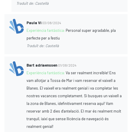
Traduït de: Castellà
Paula Vi
03/08/2024
Experiència fantàstica:
Personal super agradable, pla
perfecte per a l'estiu
Traduït de: Castellà
Bart adriaenssen
01/08/2024
Experiència fantàstica:
Va ser realment increïble! Ens
vam allotjar a Tossa de Mar i vam reservar el vaixell a
Blanes. El vaixell era realment genial i va completar les
nostres vacances completament. Si busques un vaixell a
la zona de Blanes, ¡definitivament reserva aquí! Vam
reservar amb 2 dies d'antelació. El mar és realment molt
tranquil, ¡així que sense llicència de navegació és
realment genial!