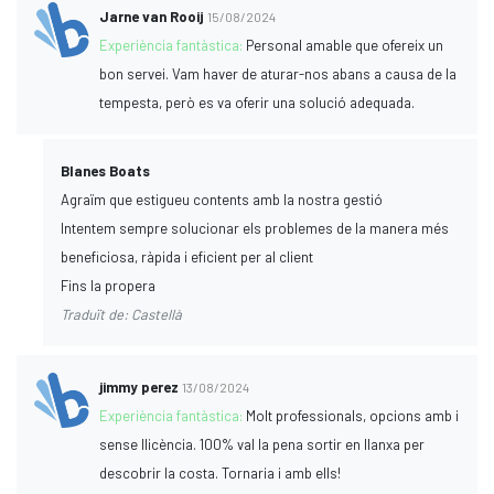
Jarne van Rooij
15/08/2024
Experiència fantàstica:
Personal amable que ofereix un
bon servei. Vam haver de aturar-nos abans a causa de la
tempesta, però es va oferir una solució adequada.
Blanes Boats
Agraïm que estigueu contents amb la nostra gestió
Intentem sempre solucionar els problemes de la manera més
beneficiosa, ràpida i eficient per al client
Fins la propera
Traduït de: Castellà
jimmy perez
13/08/2024
Experiència fantàstica:
Molt professionals, opcions amb i
sense llicència. 100% val la pena sortir en llanxa per
descobrir la costa. Tornaria i amb ells!