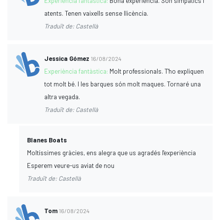
Experiència fantàstica:
Bona experiència. Són simpàtics i
atents. Tenen vaixells sense llicència.
Traduït de: Castellà
Jessica Gómez
16/08/2024
Experiència fantàstica:
Molt professionals. T'ho expliquen
tot molt bé. I les barques són molt maques. Tornaré una
altra vegada.
Traduït de: Castellà
Blanes Boats
Moltíssimes gràcies, ens alegra que us agradés l'experiència
Esperem veure-us aviat de nou
Traduït de: Castellà
Tom
16/08/2024