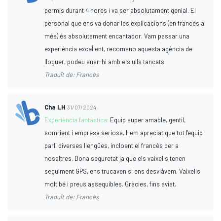
permís durant 4 hores i va ser absolutament genial. El
personal que ens va donar les explicacions (en francès a
més) és absolutament encantador. Vam passar una
experiència excel·lent, recomano aquesta agència de
lloguer, podeu anar-hi amb els ulls tancats!
Traduït de: Francès
Cha LH
31/07/2024
Experiència fantàstica:
Equip super amable, gentil,
somrient i empresa seriosa. Hem apreciat que tot l'equip
parli diverses llengües, incloent el francès per a
nosaltres. Dona seguretat ja que els vaixells tenen
seguiment GPS, ens trucaven si ens desviàvem. Vaixells
molt bé i preus assequibles. Gràcies, fins aviat.
Traduït de: Francès