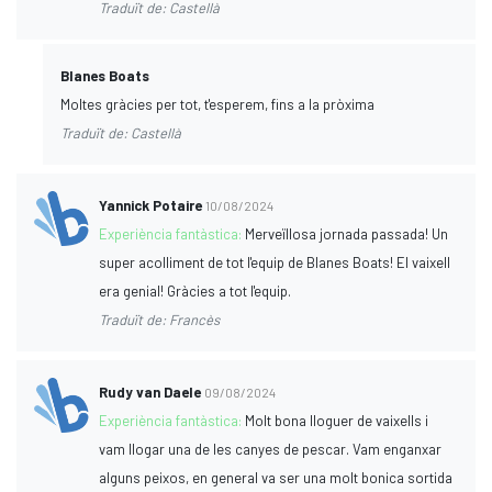
Traduït de: Castellà
Blanes Boats
Moltes gràcies per tot, t'esperem, fins a la pròxima
Traduït de: Castellà
Yannick Potaire
10/08/2024
Experiència fantàstica:
Merveïllosa jornada passada! Un
super acolliment de tot l'equip de Blanes Boats! El vaixell
era genial! Gràcies a tot l'equip.
Traduït de: Francès
Rudy van Daele
09/08/2024
Experiència fantàstica:
Molt bona lloguer de vaixells i
vam llogar una de les canyes de pescar. Vam enganxar
alguns peixos, en general va ser una molt bonica sortida