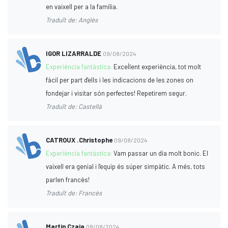
en vaixell per a la família.
Traduït de: Anglès
IGOR LIZARRALDE
09/08/2024
Experiència fantàstica:
Excel·lent experiència, tot molt
fàcil per part d'ells i les indicacions de les zones on
fondejar i visitar són perfectes! Repetirem segur.
Traduït de: Castellà
CATROUX .Christophe
09/08/2024
Experiència fantàstica:
Vam passar un dia molt bonic. El
vaixell era genial i l'equip és súper simpàtic. A més, tots
parlen francès!
Traduït de: Francès
Martin Czaja
08/08/2024