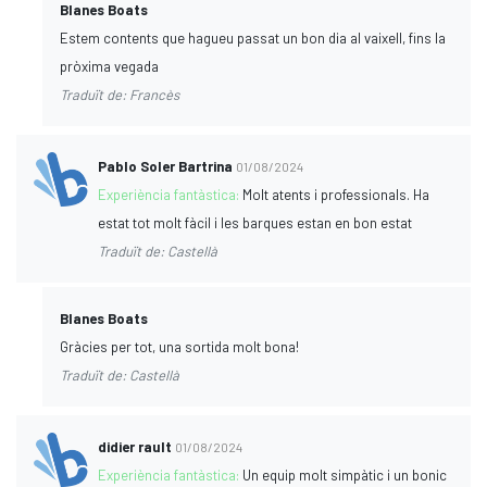
Blanes Boats
Estem contents que hagueu passat un bon dia al vaixell, fins la
pròxima vegada
Traduït de: Francès
Pablo Soler Bartrina
01/08/2024
Experiència fantàstica:
Molt atents i professionals. Ha
estat tot molt fàcil i les barques estan en bon estat
Traduït de: Castellà
Blanes Boats
Gràcies per tot, una sortida molt bona!
Traduït de: Castellà
didier rault
01/08/2024
Experiència fantàstica:
Un equip molt simpàtic i un bonic