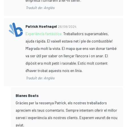
empresa i tornarem a fer-hi servir.
Traduït de: Anglès
Patrick Hoefnagel
26/08/2024
Experiència fantàstica:
Treballadors superamables,
ajuda ràpida. El vaixell estava net i ple de combustible!
M'agrada molt la vista. El mapa que ens van donar també
va ser útil per saber on llençar l'àncora i on anar. El
dipòsit era molt petit i raonable. Estic molt content
d'haver trobat aquests nois en línia.
Traduït de: Anglès
Blanes Boats
Gràcies per la ressenya Patrick, els nostres treballadors
apreciem els teus comentaris. Sempre intentem oferir el millor
servei i experiència als nostres clients. Esperem veure't de nou
aviat.