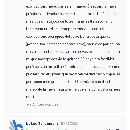
explicacions necessàries en francès (i segons la meva
pròpia experiència en anglès). El gestor de l'agència és
més que útil i t'ajuda de totes maneres (fins i tot amb
l'aparcament), el seu company ens va donar les
explicacions tècniques del vaixell, una petita queixa
(potser una incertesa per part seva), hauria de parlar una
mica més lentament durant les seves explicacions (per a
mí que navego des de fa gairebé 40 anys era factible)
però per a un novell això podria ser un problema. Només
puc felicitar els joves que mostren tal dedicació cap a les
persones més grans (de 80 i 83 anys), no puc dir el
mateix de la meva néta Eveline que ens considera un pes
mort.
Traduït de: Francès
Lukas Schumacher
16/09/2024