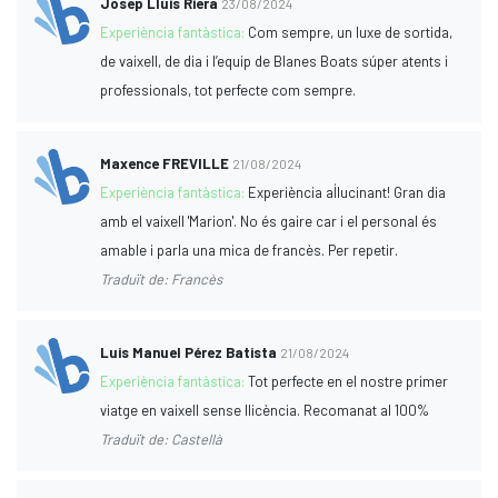
Josep Lluis Riera
23/08/2024
Experiència fantàstica:
Com sempre, un luxe de sortida,
de vaixell, de dia i l’equip de Blanes Boats súper atents i
professionals, tot perfecte com sempre.
Maxence FREVILLE
21/08/2024
Experiència fantàstica:
Experiència al·lucinant! Gran dia
amb el vaixell 'Marion'. No és gaire car i el personal és
amable i parla una mica de francès. Per repetir.
Traduït de: Francès
Luis Manuel Pérez Batista
21/08/2024
Experiència fantàstica:
Tot perfecte en el nostre primer
viatge en vaixell sense llicència. Recomanat al 100%
Traduït de: Castellà