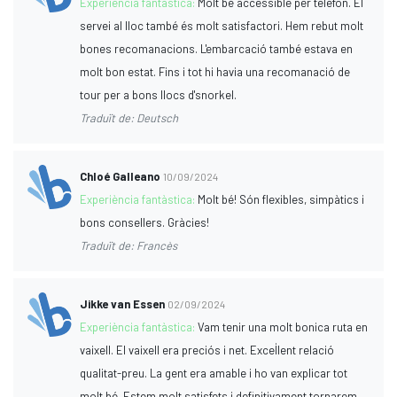
Experiència fantàstica:
Molt bé accessible per telèfon. El
servei al lloc també és molt satisfactori. Hem rebut molt
bones recomanacions. L'embarcació també estava en
molt bon estat. Fins i tot hi havia una recomanació de
tour per a bons llocs d'snorkel.
Traduït de: Deutsch
Chloé Galleano
10/09/2024
Experiència fantàstica:
Molt bé! Són flexibles, simpàtics i
bons consellers. Gràcies!
Traduït de: Francès
Jikke van Essen
02/09/2024
Experiència fantàstica:
Vam tenir una molt bonica ruta en
vaixell. El vaixell era preciós i net. Excel·lent relació
qualitat-preu. La gent era amable i ho van explicar tot
molt bé. Estem molt satisfets i definitivament tornarem.