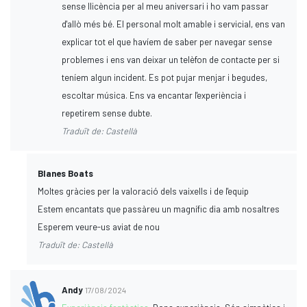
sense llicència per al meu aniversari i ho vam passar
d'allò més bé. El personal molt amable i servicial, ens van
explicar tot el que havíem de saber per navegar sense
problemes i ens van deixar un telèfon de contacte per si
teníem algun incident. Es pot pujar menjar i begudes,
escoltar música. Ens va encantar l'experiència i
repetirem sense dubte.
Traduït de: Castellà
Blanes Boats
Moltes gràcies per la valoració dels vaixells i de l'equip
Estem encantats que passàreu un magnífic dia amb nosaltres
Esperem veure-us aviat de nou
Traduït de: Castellà
Andy
17/08/2024