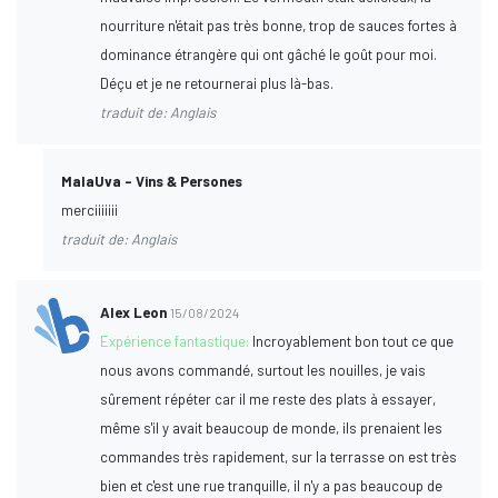
nourriture n'était pas très bonne, trop de sauces fortes à
dominance étrangère qui ont gâché le goût pour moi.
Déçu et je ne retournerai plus là-bas.
traduit de: Anglais
MalaUva - Vins & Persones
merciiiiiii
traduit de: Anglais
Alex Leon
15/08/2024
Expérience fantastique:
Incroyablement bon tout ce que
nous avons commandé, surtout les nouilles, je vais
sûrement répéter car il me reste des plats à essayer,
même s'il y avait beaucoup de monde, ils prenaient les
commandes très rapidement, sur la terrasse on est très
bien et c'est une rue tranquille, il n'y a pas beaucoup de