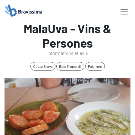
MalaUva - Vins &
Persones
Informations et avis
Costa Brava
Baix Empordà
Palamós