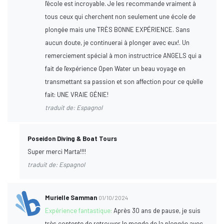
l'école est incroyable. Je les recommande vraiment à
tous ceux qui cherchent non seulement une école de
plongée mais une TRÈS BONNE EXPÉRIENCE. Sans
aucun doute, je continuerai à plonger avec eux!. Un
remerciement spécial à mon instructrice ANGELS qui a
fait de l'expérience Open Water un beau voyage en
transmettant sa passion et son affection pour ce qu'elle
fait: UNE VRAIE GÉNIE!
traduit de: Espagnol
Poseidon Diving & Boat Tours
Super merci Marta!!!!
traduit de: Espagnol
Murielle Samman
01/10/2024
Expérience fantastique:
Après 30 ans de pause, je suis
très contente de retrouver le monde de la plongée avec