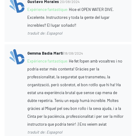
Gustavo Morales
20/08/2024
Expérience fantastique:
Hice el OPEN WATER DIVE.
Excelente. Instructores y toda la gente del lugar
increibles!! El lugar soñado!!
traduit de: Espagnol
Gemma Badia Martí
18/08/2024
Expérience fantastique:
He fet l'open amb vosaltres i no
podria estar més contenta! Gràcies per la
professionalitat, la seguretat que transmeteu, la
organització, però sobretot, el bon rotllo que hi ha! Ha
estat una experiència brutal que sense cap mena de
dubte repetiria. Teniu un equip humà increïble. Moltes
gràcies al Miquel pel seu bon rollo i la seva ajuda, i a la
Cinta per la paciència, professionalitat i per ser la millor
instructora que podria tenir! :) Ens veiem aviat
traduit de: Espagnol