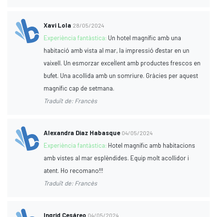
Xavi Lola
28/05/2024
Experiència fantàstica:
Un hotel magnífic amb una
habitació amb vista al mar, la impressió d'estar en un
vaixell. Un esmorzar excel·lent amb productes frescos en
bufet. Una acollida amb un somriure. Gràcies per aquest
magnífic cap de setmana.
Traduït de: Francès
Alexandra Diaz Habasque
04/05/2024
Experiència fantàstica:
Hotel magnífic amb habitacions
amb vistes al mar esplèndides. Equip molt acollidor i
atent. Ho recomano!!!
Traduït de: Francès
Ingrid Cesáreo
04/05/2024