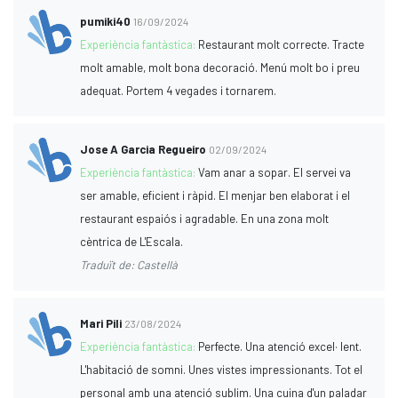
pumiki40
16/09/2024
Experiència fantàstica:
Restaurant molt correcte. Tracte
molt amable, molt bona decoració. Menú molt bo i preu
adequat. Portem 4 vegades i tornarem.
Jose A Garcia Regueiro
02/09/2024
Experiència fantàstica:
Vam anar a sopar. El servei va
ser amable, eficient i ràpid. El menjar ben elaborat i el
restaurant espaiós i agradable. En una zona molt
cèntrica de L'Escala.
Traduït de: Castellà
Mari Pili
23/08/2024
Experiència fantàstica:
Perfecte. Una atenció excel· lent.
L'habitació de somni. Unes vistes impressionants. Tot el
personal amb una atenció sublim. Una cuina d'un paladar