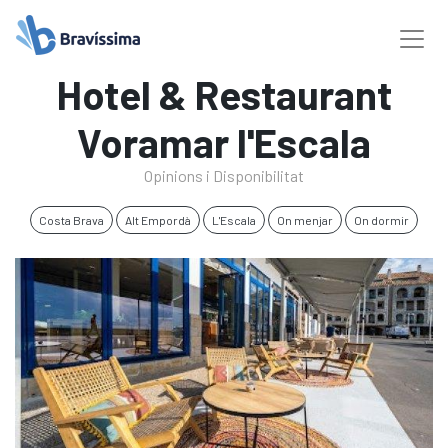
Hotel & Restaurant
Voramar l'Escala
Opinions i Disponibilitat
Costa Brava
Alt Empordà
L'Escala
On menjar
On dormir