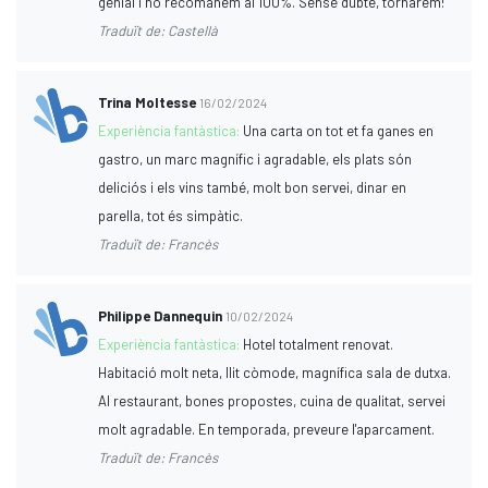
genial i ho recomanem al 100%. Sense dubte, tornarem!
Traduït de: Castellà
Trina Moltesse
16/02/2024
Experiència fantàstica:
Una carta on tot et fa ganes en
gastro, un marc magnífic i agradable, els plats són
deliciós i els vins també, molt bon servei, dinar en
parella, tot és simpàtic.
Traduït de: Francès
Philippe Dannequin
10/02/2024
Experiència fantàstica:
Hotel totalment renovat.
Habitació molt neta, llit còmode, magnífica sala de dutxa.
Al restaurant, bones propostes, cuina de qualitat, servei
molt agradable. En temporada, preveure l'aparcament.
Traduït de: Francès