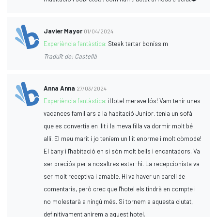
Javier Mayor
01/04/2024
Experiència fantàstica:
Steak tartar boníssim
Traduït de: Castellà
Anna Anna
27/03/2024
Experiència fantàstica:
¡Hotel meravellós! Vam tenir unes
vacances familiars a la habitació Junior, tenia un sofà
que es convertia en llit i la meva filla va dormir molt bé
allí. El meu marit i jo teníem un llit enorme i molt còmode!
El bany i l'habitació en si són molt bells i encantadors. Va
ser preciós per a nosaltres estar-hi. La recepcionista va
ser molt receptiva i amable. Hi va haver un parell de
comentaris, però crec que l'hotel els tindrà en compte i
no molestarà a ningú més. Si tornem a aquesta ciutat,
definitivament anirem a aquest hotel.