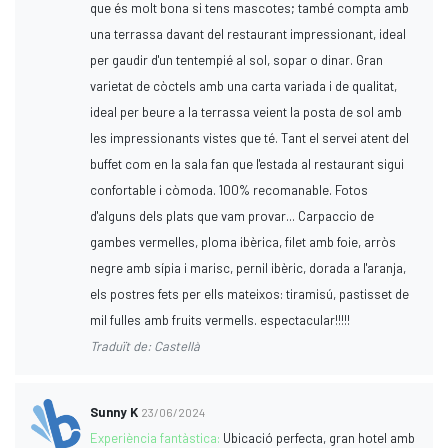
que és molt bona si tens mascotes; també compta amb
una terrassa davant del restaurant impressionant, ideal
per gaudir d'un tentempié al sol, sopar o dinar. Gran
varietat de còctels amb una carta variada i de qualitat,
ideal per beure a la terrassa veient la posta de sol amb
les impressionants vistes que té. Tant el servei atent del
buffet com en la sala fan que l'estada al restaurant sigui
confortable i còmoda. 100% recomanable. Fotos
d'alguns dels plats que vam provar... Carpaccio de
gambes vermelles, ploma ibèrica, filet amb foie, arròs
negre amb sípia i marisc, pernil ibèric, dorada a l'aranja,
els postres fets per ells mateixos: tiramisú, pastisset de
mil fulles amb fruits vermells. espectacular!!!!!
Traduït de: Castellà
Sunny K
23/06/2024
Experiència fantàstica:
Ubicació perfecta, gran hotel amb