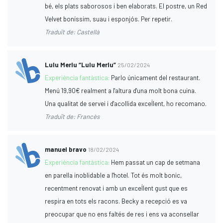
bé, els plats saborosos i ben elaborats. El postre, un Red
Velvet boníssim, suau i esponjós. Per repetir.
Traduït de: Castellà
Lulu Merlu “Lulu Merlu”
25/02/2024
Experiència fantàstica:
Parlo únicament del restaurant.
Menú 19,90€ realment a l'altura d'una molt bona cuina.
Una qualitat de servei i d'acollida excel·lent, ho recomano.
Traduït de: Francès
manuel bravo
18/02/2024
Experiència fantàstica:
Hem passat un cap de setmana
en parella inoblidable a l'hotel. Tot és molt bonic,
recentment renovat i amb un excel·lent gust que es
respira en tots els racons. Becky a recepció es va
preocupar que no ens faltés de res i ens va aconsellar