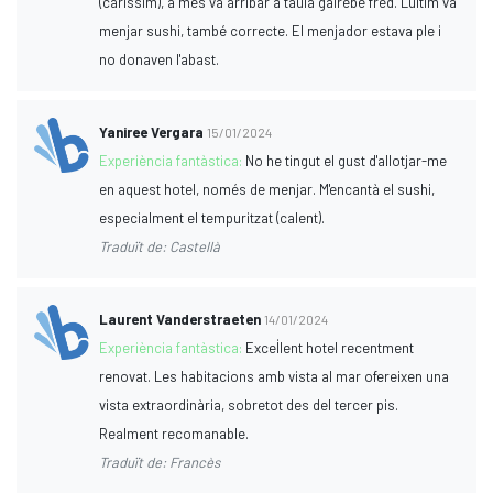
(caríssim), a més va arribar a taula gairebé fred. L'últim va
menjar sushi, també correcte. El menjador estava ple i
no donaven l'abast.
Yaniree Vergara
15/01/2024
Experiència fantàstica:
No he tingut el gust d'allotjar-me
en aquest hotel, només de menjar. M'encantà el sushi,
especialment el tempuritzat (calent).
Traduït de: Castellà
Laurent Vanderstraeten
14/01/2024
Experiència fantàstica:
Excel·lent hotel recentment
renovat. Les habitacions amb vista al mar ofereixen una
vista extraordinària, sobretot des del tercer pis.
Realment recomanable.
Traduït de: Francès