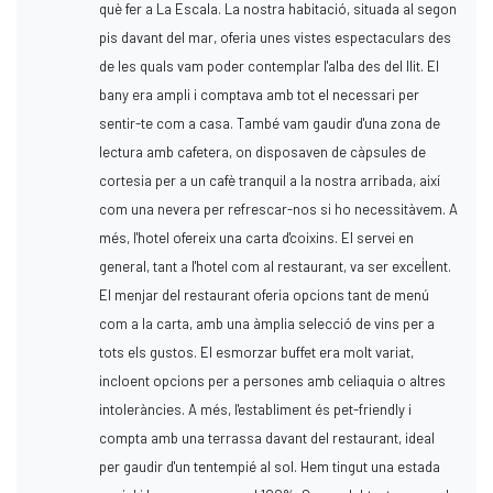
què fer a La Escala. La nostra habitació, situada al segon
pis davant del mar, oferia unes vistes espectaculars des
de les quals vam poder contemplar l'alba des del llit. El
bany era ampli i comptava amb tot el necessari per
sentir-te com a casa. També vam gaudir d'una zona de
lectura amb cafetera, on disposaven de càpsules de
cortesia per a un cafè tranquil a la nostra arribada, així
com una nevera per refrescar-nos si ho necessitàvem. A
més, l'hotel ofereix una carta d'coixins. El servei en
general, tant a l'hotel com al restaurant, va ser excel·lent.
El menjar del restaurant oferia opcions tant de menú
com a la carta, amb una àmplia selecció de vins per a
tots els gustos. El esmorzar buffet era molt variat,
incloent opcions per a persones amb celiaquia o altres
intoleràncies. A més, l'establiment és pet-friendly i
compta amb una terrassa davant del restaurant, ideal
per gaudir d'un tentempié al sol. Hem tingut una estada