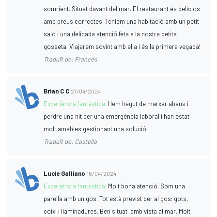
somrient. Situat davant del mar. El restaurant és deliciós
amb preus correctes. Teníem una habitació amb un petit
saló i una delicada atenció feta a la nostra petita
gosseta. Viajarem sovint amb ella i és la primera vegada!
Traduït de: Francès
Brian C C
27/04/2024
Experiència fantàstica:
Hem hagut de marxar abans i
perdre una nit per una emergència laboral i han estat
molt amables gestionant una solució.
Traduït de: Castellà
Lucie Galliano
16/04/2024
Experiència fantàstica:
Molt bona atenció. Som una
parella amb un gos. Tot està previst per al gos: gots,
coixí i llaminadures. Ben situat, amb vista al mar. Molt