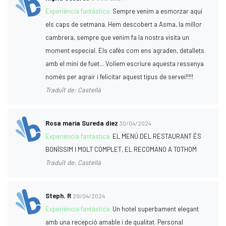
Experiència fantàstica:
Sempre venim a esmorzar aquí
els caps de setmana. Hem descobert a Asma, la millor
cambrera, sempre que venim fa la nostra visita un
moment especial. Els cafès com ens agraden, detallets
amb el mini de fuet... Volíem escriure aquesta ressenya
només per agrair i felicitar aquest tipus de servei!!!!!
Traduït de: Castellà
Rosa maria Sureda diez
30/04/2024
Experiència fantàstica:
EL MENÚ DEL RESTAURANT ÉS
BONÍSSIM I MOLT COMPLET, EL RECOMANO A TOTHOM
Traduït de: Castellà
Steph. R
29/04/2024
Experiència fantàstica:
Un hotel superbament elegant
amb una recepció amable i de qualitat. Personal