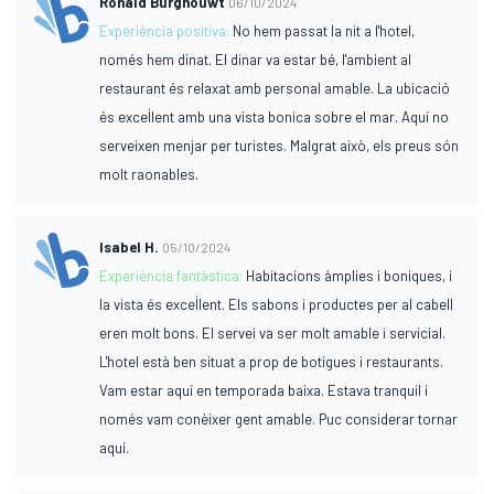
Ronald Burghouwt
06/10/2024
Experiència positiva:
No hem passat la nit a l'hotel,
només hem dinat. El dinar va estar bé, l'ambient al
restaurant és relaxat amb personal amable. La ubicació
és excel·lent amb una vista bonica sobre el mar. Aquí no
serveixen menjar per turistes. Malgrat això, els preus són
molt raonables.
Isabel H.
05/10/2024
Experiència fantàstica:
Habitacions àmplies i boniques, i
la vista és excel·lent. Els sabons i productes per al cabell
eren molt bons. El servei va ser molt amable i servicial.
L'hotel està ben situat a prop de botigues i restaurants.
Vam estar aquí en temporada baixa. Estava tranquil i
només vam conèixer gent amable. Puc considerar tornar
aquí.