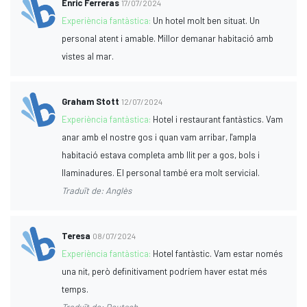
Enric Ferreras
17/07/2024
Experiència fantàstica:
Un hotel molt ben situat. Un
personal atent i amable. Millor demanar habitació amb
vistes al mar.
Graham Stott
12/07/2024
Experiència fantàstica:
Hotel i restaurant fantàstics. Vam
anar amb el nostre gos i quan vam arribar, l'ampla
habitació estava completa amb llit per a gos, bols i
llaminadures. El personal també era molt servicial.
Traduït de: Anglès
Teresa
08/07/2024
Experiència fantàstica:
Hotel fantàstic. Vam estar només
una nit, però definitivament podríem haver estat més
temps.
Traduït de: Deutsch