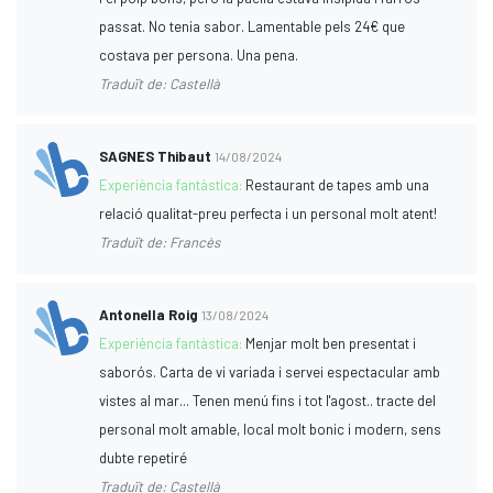
passat. No tenia sabor. Lamentable pels 24€ que
costava per persona. Una pena.
Traduït de: Castellà
SAGNES Thibaut
14/08/2024
Experiència fantàstica:
Restaurant de tapes amb una
relació qualitat-preu perfecta i un personal molt atent!
Traduït de: Francès
Antonella Roig
13/08/2024
Experiència fantàstica:
Menjar molt ben presentat i
saborós. Carta de vi variada i servei espectacular amb
vistes al mar... Tenen menú fins i tot l'agost.. tracte del
personal molt amable, local molt bonic i modern, sens
dubte repetiré
Traduït de: Castellà