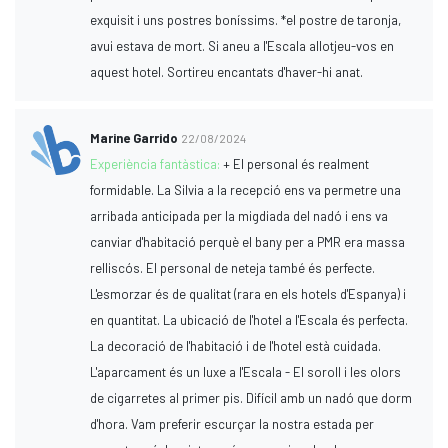
exquisit i uns postres boníssims. *el postre de taronja,
avui estava de mort. Si aneu a l'Escala allotjeu-vos en
aquest hotel. Sortireu encantats d'haver-hi anat.
Marine Garrido
22/08/2024
Experiència fantàstica:
+ El personal és realment
formidable. La Silvia a la recepció ens va permetre una
arribada anticipada per la migdiada del nadó i ens va
canviar d'habitació perquè el bany per a PMR era massa
relliscós. El personal de neteja també és perfecte.
L'esmorzar és de qualitat (rara en els hotels d'Espanya) i
en quantitat. La ubicació de l'hotel a l'Escala és perfecta.
La decoració de l'habitació i de l'hotel està cuidada.
L'aparcament és un luxe a l'Escala - El soroll i les olors
de cigarretes al primer pis. Difícil amb un nadó que dorm
d'hora. Vam preferir escurçar la nostra estada per