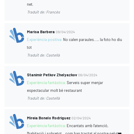
net.
Traduït de: Francès
Marisa Barbera
09/04/2024
Experiència positiva:
No calen paraules….. la foto ho diu
tot
Traduït de: Castellà
Stanimir Petkov Zhelyazkov
06/04/2024
Experiència fantàstica:
Serveis super menjar
espectacular molt bé restaurant
Traduït de: Castellà
Mireia Bonelo Rodríguez
02/04/2024
Experiència fantàstica:
Encantats amb l'atenció,
l'habitació i sobretot... com han tractat al nostre pelut❤️