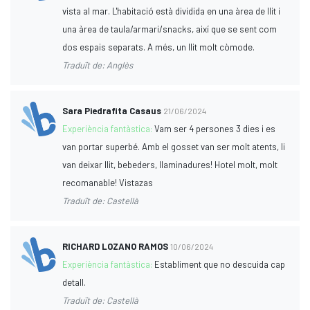
vista al mar. L'habitació està dividida en una àrea de llit i
una àrea de taula/armari/snacks, així que se sent com
dos espais separats. A més, un llit molt còmode.
Traduït de: Anglès
Sara Piedrafita Casaus
21/06/2024
Experiència fantàstica:
Vam ser 4 persones 3 dies i es
van portar superbé. Amb el gosset van ser molt atents, li
van deixar llit, bebeders, llaminadures! Hotel molt, molt
recomanable! Vistazas
Traduït de: Castellà
RICHARD LOZANO RAMOS
10/06/2024
Experiència fantàstica:
Establiment que no descuida cap
detall.
Traduït de: Castellà