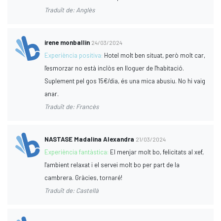
Traduït de: Anglès
irene monballin
24/03/2024
Experiència positiva:
Hotel molt ben situat, però molt car,
l'esmorzar no està inclòs en lloguer de l'habitació.
Suplement pel gos 15€/dia, és una mica abusiu. No hi vaig
anar.
Traduït de: Francès
NASTASE Madalina Alexandra
21/03/2024
Experiència fantàstica:
El menjar molt bo, felicitats al xef,
l'ambient relaxat i el servei molt bo per part de la
cambrera. Gràcies, tornaré!
Traduït de: Castellà