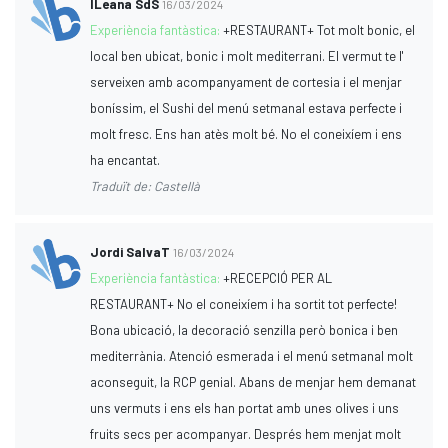
ILeana SdS
16/03/2024
Experiència fantàstica:
+RESTAURANT+ Tot molt bonic, el
local ben ubicat, bonic i molt mediterrani. El vermut te l'
serveixen amb acompanyament de cortesia i el menjar
boníssim, el Sushi del menú setmanal estava perfecte i
molt fresc. Ens han atès molt bé. No el coneixíem i ens
ha encantat.
Traduït de: Castellà
Jordi SalvaT
16/03/2024
Experiència fantàstica:
+RECEPCIÓ PER AL
RESTAURANT+ No el coneixíem i ha sortit tot perfecte!
Bona ubicació, la decoració senzilla però bonica i ben
mediterrània. Atenció esmerada i el menú setmanal molt
aconseguit, la RCP genial. Abans de menjar hem demanat
uns vermuts i ens els han portat amb unes olives i uns
fruits secs per acompanyar. Després hem menjat molt