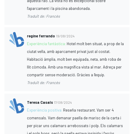
aquesta raó. La vista no és excepcional sobre
l'aparcament i la piscina abandonada.
Traduït de: Francès
regine ferrando
19/08/2024
Experiència fantàstica:
Hotel molt ben situat, a prop de la
ciutat vella, amb aparcament privat just al costat.
Habitació àmplia, molt ben equipada, neta, amb roba de
llit còmoda. Amb una magnífica vista al mar. Adreça per
compartir sense moderació. Gràcies a l'equip.
Traduït de: Francès
Teresa Casals
17/08/2024
Experiència positiva:
Reseña restaurant. Vam ser 4
comensals. Vam demanar paella de marisc de la carta i
per picar uns calamars arrebossats i polp. Els calamars
i el polp bons, però la paella estava insípida i l'arròs