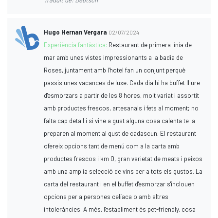
Hugo Hernan Vergara
02/07/2024
Experiència fantàstica:
Restaurant de primera línia de
mar amb unes vistes impressionants a la badia de
Roses, juntament amb l'hotel fan un conjunt perquè
passis unes vacances de luxe. Cada dia hi ha buffet lliure
d'esmorzars a partir de les 8 hores, molt variat i assortit
amb productes frescos, artesanals i fets al moment; no
falta cap detall i si vine a gust alguna cosa calenta te la
preparen al moment al gust de cadascun. El restaurant
ofereix opcions tant de menú com a la carta amb
productes frescos i km 0, gran varietat de meats i peixos
amb una amplia selecció de vins per a tots els gustos. La
carta del restaurant i en el buffet d'esmorzar s'inclouen
opcions per a persones celíaca o amb altres
intoleràncies. A més, l'establiment és pet-friendly, cosa