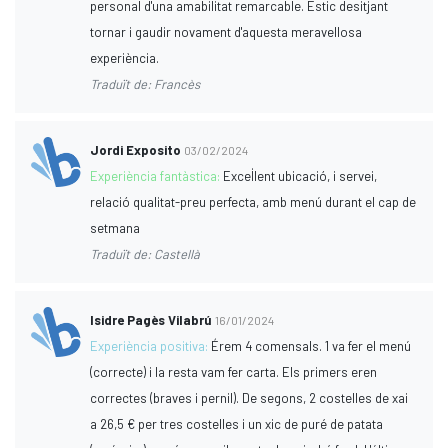
personal d'una amabilitat remarcable. Estic desitjant
tornar i gaudir novament d'aquesta meravellosa
experiència.
Traduït de: Francès
Jordi Exposito
03/02/2024
Experiència fantàstica:
Excel·lent ubicació, i servei,
relació qualitat-preu perfecta, amb menú durant el cap de
setmana
Traduït de: Castellà
Isidre Pagès Vilabrú
16/01/2024
Experiència positiva:
Érem 4 comensals. 1 va fer el menú
(correcte) i la resta vam fer carta. Els primers eren
correctes (braves i pernil). De segons, 2 costelles de xai
a 26,5 € per tres costelles i un xic de puré de patata