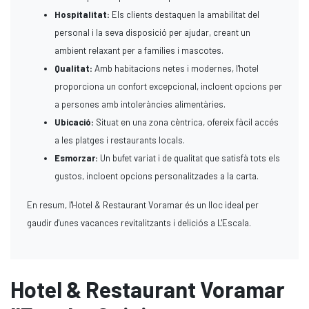
Hospitalitat:
Els clients destaquen la amabilitat del
personal i la seva disposició per ajudar, creant un
ambient relaxant per a famílies i mascotes.
Qualitat:
Amb habitacions netes i modernes, l'hotel
proporciona un confort excepcional, incloent opcions per
a persones amb intoleràncies alimentàries.
Ubicació:
Situat en una zona cèntrica, ofereix fàcil accés
a les platges i restaurants locals.
Esmorzar:
Un bufet variat i de qualitat que satisfà tots els
gustos, incloent opcions personalitzades a la carta.
En resum, l'Hotel & Restaurant Voramar és un lloc ideal per
gaudir d'unes vacances revitalitzants i deliciós a L'Escala.
Hotel & Restaurant Voramar