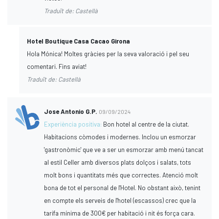
Traduït de: Castellà
Hotel Boutique Casa Cacao Girona
Hola Mónica! Moltes gràcies per la seva valoració i pel seu
comentari. Fins aviat!
Traduït de: Castellà
Jose Antonio G.P.
09/09/2024
Experiència positiva:
Bon hotel al centre de la ciutat.
Habitacions còmodes i modernes. Inclou un esmorzar
'gastronòmic' que ve a ser un esmorzar amb menú tancat
al estil Celler amb diversos plats dolços i salats, tots
molt bons i quantitats més que correctes. Atenció molt
bona de tot el personal de l'Hotel. No obstant això, tenint
en compte els serveis de l'hotel (escassos) crec que la
tarifa mínima de 300€ per habitació i nit és força cara.