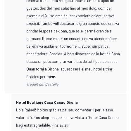
reserva d'un esmorzar gastronòmic amb tot tipus de
gustos, des del més salat fins al més dolç, com per
exemple el Xuixo amb aquest xocolata calent; estava
exquisit. També vull destacar la gran atenció que ens va
brindar l'esposa de Joan, que és el germà gran dels
germans Roca; va ser un encant, ens va atendre súper
bé, ens va ajudar en tot moment, súper simpàtica i
encantadora. Gràcies. A baix disposen de la botiga Casa
Cacao on pots comprar varietats de tot tipus de cacau.
Quan torni a Girona, aquest serà el meu hotel a triar.
Gràcies per tot❤️.
Traduït de: Castellà
Hotel Boutique Casa Cacao Girona
Hola Rafael! Moltes gràcies pel seu comentari i per la seva
valoració. Ens alegrem que la seva visita a l'Hotel Casa Cacao
hagi estat agradable. Fins aviat!