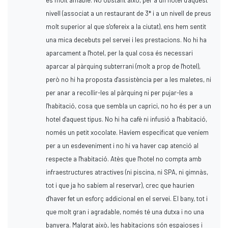
nivell (associat a un restaurant de 3* i a un nivell de preus
molt superior al que s'ofereix a la ciutat), ens hem sentit
una mica decebuts pel servei i les prestacions. No hi ha
aparcament a l'hotel, per la qual cosa és necessari
aparcar al pàrquing subterrani (molt a prop de l'hotel),
però no hi ha proposta d'assistència per a les maletes, ni
per anar a recollir-les al pàrquing ni per pujar-les a
l'habitació, cosa que sembla un caprici, no ho és per a un
hotel d'aquest tipus. No hi ha cafè ni infusió a l'habitació,
només un petit xocolate. Havíem especificat que veníem
per a un esdeveniment i no hi va haver cap atenció al
respecte a l'habitació. Atès que l'hotel no compta amb
infraestructures atractives (ni piscina, ni SPA, ni gimnàs,
tot i que ja ho sabíem al reservar), crec que haurien
d'haver fet un esforç addicional en el servei. El bany, tot i
que molt gran i agradable, només té una dutxa i no una
banyera. Malgrat això, les habitacions són espaioses i