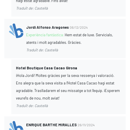
hagi estat agradable. Fins aviat!
Traduït de: Castellà
Jordi Alfonso Aragones
06/12/2024
Experiència fantàstica:
Hem estat de luxe. Servicials,
atents i molt agradables. Gràcies.
Traduït de: Castellà
Hotel Boutique Casa Cacao Girona
¡Hola Jordi! Moltes gràcies per la seva ressenya i valoració.
Ens alegra que la seva visita a l'Hotel Casa Cacao hagi estat
agradable. Traslladarem el seu missatge a tot l'equip. ¡Esperem
veure'ls de nou, molt aviat!
Traduït de: Castellà
ENRIQUE BARTHE MIRALLES
26/11/2024