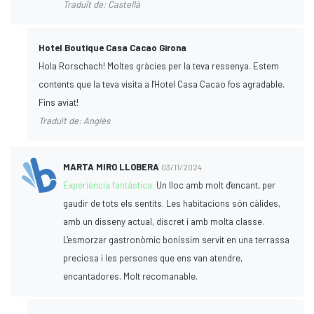
Traduït de: Castellà
Hotel Boutique Casa Cacao Girona
Hola Rorschach! Moltes gràcies per la teva ressenya. Estem
contents que la teva visita a l'Hotel Casa Cacao fos agradable.
Fins aviat!
Traduït de: Anglès
MARTA MIRO LLOBERA
03/11/2024
Experiència fantàstica:
Un lloc amb molt d'encant, per
gaudir de tots els sentits. Les habitacions són càlides,
amb un disseny actual, discret i amb molta classe.
L'esmorzar gastronòmic boníssim servit en una terrassa
preciosa i les persones que ens van atendre,
encantadores. Molt recomanable.