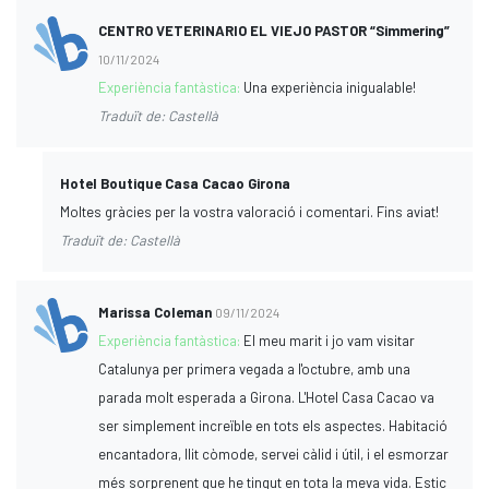
CENTRO VETERINARIO EL VIEJO PASTOR “Simmering”
10/11/2024
Experiència fantàstica:
Una experiència inigualable!
Traduït de: Castellà
Hotel Boutique Casa Cacao Girona
Moltes gràcies per la vostra valoració i comentari. Fins aviat!
Traduït de: Castellà
Marissa Coleman
09/11/2024
Experiència fantàstica:
El meu marit i jo vam visitar
Catalunya per primera vegada a l'octubre, amb una
parada molt esperada a Girona. L'Hotel Casa Cacao va
ser simplement increïble en tots els aspectes. Habitació
encantadora, llit còmode, servei càlid i útil, i el esmorzar
més sorprenent que he tingut en tota la meva vida. Estic