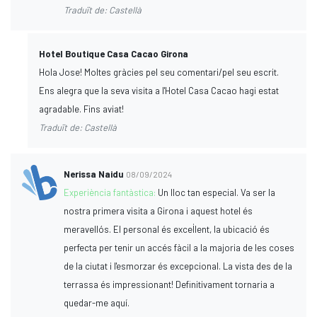
Traduït de: Castellà
Hotel Boutique Casa Cacao Girona
Hola Jose! Moltes gràcies pel seu comentari/pel seu escrit.
Ens alegra que la seva visita a l'Hotel Casa Cacao hagi estat
agradable. Fins aviat!
Traduït de: Castellà
Nerissa Naidu
08/09/2024
Experiència fantàstica:
Un lloc tan especial. Va ser la
nostra primera visita a Girona i aquest hotel és
meravellós. El personal és excel·lent, la ubicació és
perfecta per tenir un accés fàcil a la majoria de les coses
de la ciutat i l'esmorzar és excepcional. La vista des de la
terrassa és impressionant! Definitivament tornaria a
quedar-me aquí.