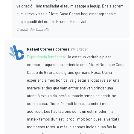
valoració. Hem traslladat el teu missatge a l'equip. Ens alegrem
que la teva visita a l'Hotel Casa Cacao hagi estat agradable i
hagis gaudit del nostre Brunch. Fins aviat!
Traduït de: Castellà
Rafael Correas correas
27/10/2024
Experiència fantàstica:
Ha estat un veritable plaer
compartir aquesta experiència amb l'Hotel Boutique Casa
Cacao de Girona dels grans germans Roca. Quina
experiència més bonica. Vaig estar allotjat i va ser una
meravella; des que vam entrar ens van brindar una
atenció exquisida, però al mateix temps de sentir-se
com a casa. L'hotel és molt bonic, autèntic i molt
acollidor. Les habitacions són d'un estil modern i al
mateix temps d'un estil propi, molt boniques la veritat i
molt netes totes. A més, disposes inclòs quan fas la