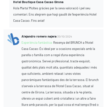
Hotel Boutique Casa Cacao Girona
Hola Marta! Moltes gràcies per la seva valoració i pel seu
comentari. Ens alegrem que hagi gaudit de l’experiència Hotel
Casa Cacao. Fins aviat!
Alejandro romero najera
30/10/2024
Experiència fantàstica:
Resenya del BRUNCH a l'Hotel
Casa Cacao: És ideal per a ocasions especials amb la
parella o família com a regal d'una experiència
gastronòmica. Servei professional, tracte exquisit,
qualitat dels plats molt alta, quantitats adequades i més
que suficients, ambient relaxat i unes vistes
panoràmiques fantàstiques des de la terrassa. El brunch
s'serveix a la terrassa de l'Hotel Casa Cacao, situat al
centre de Girona. La terrassa, situada a la 4a planta,
ofereix un espai cobert amb cristallera i un altre a l'aire
lliure amb parasols, per la qual cosa el mal temps (fred o