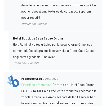
de vedella de Girona, que es desfeia com mantega, i l'ou
poché rebozat amb textures de carbassó. Esperem
poder repetir!
Traduït de: Castellà
Hotel Boutique Casa Cacao Girona
Hola Rumina! Moltes gràcies per la seva valoració i pel seu
comentari. Ens alegra que la seva visita a l'Hotel Casa Cacao
hagi estat agradable. Fins aviat!
Traduït de: Castellà
Francesc Grau
24/09/2024
Experiència fantàstica:
Roofrop de l'Hotel Caco Girona:
ES-PEC-TA-CU-LAR. Excel·lents productes, recomano la
xocolata freda i els xuxos acabats de fer. El servei, ben
format i amb un tracte excel·lent sempre. I unes vistes