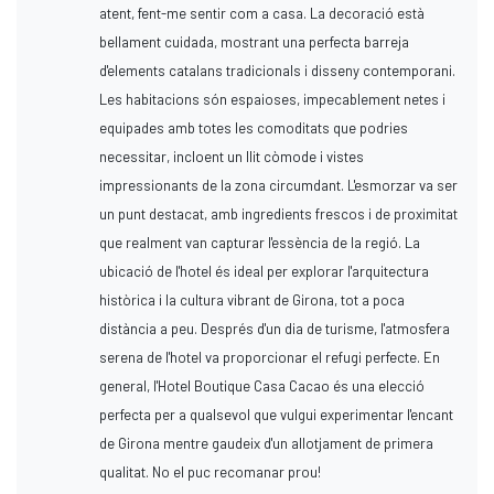
atent, fent-me sentir com a casa. La decoració està
bellament cuidada, mostrant una perfecta barreja
d'elements catalans tradicionals i disseny contemporani.
Les habitacions són espaioses, impecablement netes i
equipades amb totes les comoditats que podries
necessitar, incloent un llit còmode i vistes
impressionants de la zona circumdant. L'esmorzar va ser
un punt destacat, amb ingredients frescos i de proximitat
que realment van capturar l'essència de la regió. La
ubicació de l'hotel és ideal per explorar l'arquitectura
històrica i la cultura vibrant de Girona, tot a poca
distància a peu. Després d'un dia de turisme, l'atmosfera
serena de l'hotel va proporcionar el refugi perfecte. En
general, l'Hotel Boutique Casa Cacao és una elecció
perfecta per a qualsevol que vulgui experimentar l'encant
de Girona mentre gaudeix d'un allotjament de primera
qualitat. No el puc recomanar prou!