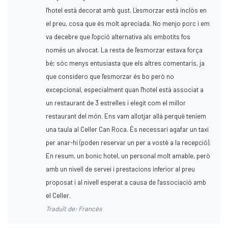
l'hotel està decorat amb gust. L'esmorzar està inclòs en
el preu, cosa que és molt apreciada. No menjo porc i em
va decebre que l'opció alternativa als embotits fos
només un alvocat. La resta de l'esmorzar estava força
bé; sóc menys entusiasta que els altres comentaris, ja
que considero que l'esmorzar és bo però no
excepcional, especialment quan l'hotel està associat a
un restaurant de 3 estrelles i elegit com el millor
restaurant del món. Ens vam allotjar allà perquè teníem
una taula al Celler Can Roca. És necessari agafar un taxi
per anar-hi (poden reservar un per a vostè a la recepció).
En resum, un bonic hotel, un personal molt amable, però
amb un nivell de servei i prestacions inferior al preu
proposat i al nivell esperat a causa de l'associació amb
el Celler.
Traduït de: Francès