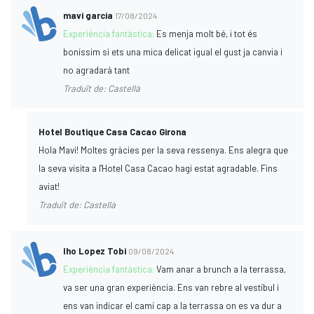
mavi garcia
17/08/2024
Experiència fantàstica:
Es menja molt bé, i tot és
boníssim si ets una mica delicat igual el gust ja canvia i
no agradarà tant
Traduït de: Castellà
Hotel Boutique Casa Cacao Girona
Hola Mavi! Moltes gràcies per la seva ressenya. Ens alegra que
la seva visita a l'Hotel Casa Cacao hagi estat agradable. Fins
aviat!
Traduït de: Castellà
Iho Lopez Tobi
09/08/2024
Experiència fantàstica:
Vam anar a brunch a la terrassa,
va ser una gran experiència. Ens van rebre al vestíbul i
ens van indicar el camí cap a la terrassa on es va dur a