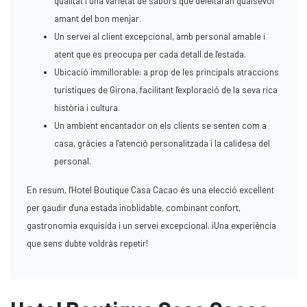
qualitat i una varietat de sabors que deleitaran qualsevol
amant del bon menjar.
Un servei al client excepcional, amb personal amable i
atent que es preocupa per cada detall de l'estada.
Ubicació immillorable: a prop de les principals atraccions
turístiques de Girona, facilitant l'exploració de la seva rica
història i cultura.
Un ambient encantador on els clients se senten com a
casa, gràcies a l'atenció personalitzada i la calidesa del
personal.
En resum, l'Hotel Boutique Casa Cacao és una elecció excel·lent
per gaudir d'una estada inoblidable, combinant confort,
gastronomia exquisida i un servei excepcional. ¡Una experiència
que sens dubte voldràs repetir!