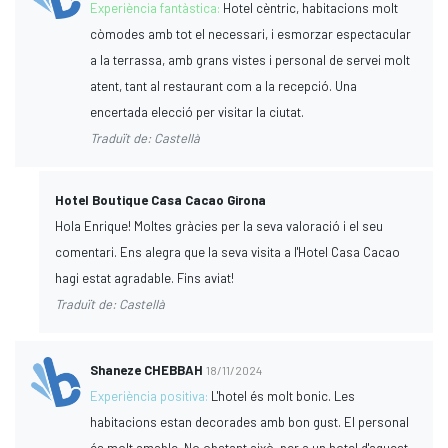
Experiència fantàstica:
Hotel cèntric, habitacions molt
còmodes amb tot el necessari, i esmorzar espectacular
a la terrassa, amb grans vistes i personal de servei molt
atent, tant al restaurant com a la recepció. Una
encertada elecció per visitar la ciutat.
Traduït de: Castellà
Hotel Boutique Casa Cacao Girona
Hola Enrique! Moltes gràcies per la seva valoració i el seu
comentari. Ens alegra que la seva visita a l'Hotel Casa Cacao
hagi estat agradable. Fins aviat!
Traduït de: Castellà
Shaneze CHEBBAH
18/11/2024
Experiència positiva:
L'hotel és molt bonic. Les
habitacions estan decorades amb bon gust. El personal
és molt amable. No obstant això, per a un hotel d'aquest