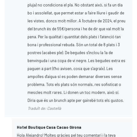
pluja) no condiciona el pla. No obstant això, si fa un dia
bo i assolellat, que permet estar a l'aire lliure i gaudir de
les vistes, doncs molt millor. A l'octubre de 2024, el preu
del brunch és de 55€/persona i he de dir que val molt la
pena. Per la qualitat i quantitat dels plats i l'atenció tan
bona i professional rebuda. Són un total de 8 plats i 3
postres (acabes ple). De begudes s'inclou la 1a de
benvinguda i una copa de vi negre. Les begudes extra es
paguen a part (t'ho avisen, cosa que s'agraïx). Les
ampolles d'aigua sí es poden demanar diverses sense
problema. Tots els plats són normals, res sofisticat o
mescles molt rares. Li donen un toc modern, això sí.
Diria que és un brunch apte per gairebé tots els gustos.
Traduït de: Castellà
Hotel Boutique Casa Cacao Girona
Hola Alejandro! Moltes gràcies pel teu comentari i la teva