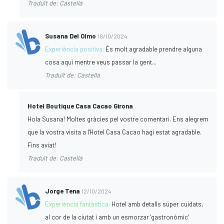
Traduït de: Castellà
Susana Del Olmo
18/10/2024
Experiència positiva:
És molt agradable prendre alguna
cosa aquí mentre veus passar la gent...
Traduït de: Castellà
Hotel Boutique Casa Cacao Girona
Hola Susana! Moltes gràcies pel vostre comentari. Ens alegrem
que la vostra visita a l'Hotel Casa Cacao hagi estat agradable.
Fins aviat!
Traduït de: Castellà
Jorge Tena
12/10/2024
Experiència fantàstica:
Hotel amb detalls súper cuidats,
al cor de la ciutat i amb un esmorzar 'gastronòmic'