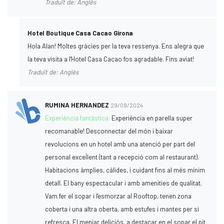
Traduït de: Anglès
Hotel Boutique Casa Cacao Girona
Hola Alan! Moltes gràcies per la teva ressenya. Ens alegra que
la teva visita a l'Hotel Casa Cacao fos agradable. Fins aviat!
Traduït de: Anglès
RUMINA HERNANDEZ
29/09/2024
Experiència fantàstica:
Experiència en parella super
recomanable! Desconnectar del món i baixar
revolucions en un hotel amb una atenció per part del
personal excel·lent (tant a recepció com al restaurant).
Habitacions àmplies, càlides, i cuidant fins al més mínim
detall. El bany espectacular i amb amenities de qualitat.
Vam fer el sopar i l'esmorzar al Rooftop, tenen zona
coberta i una altra oberta, amb estufes i mantes per si
refresca. El menjar deliciós, a destacar en el sopar el pit