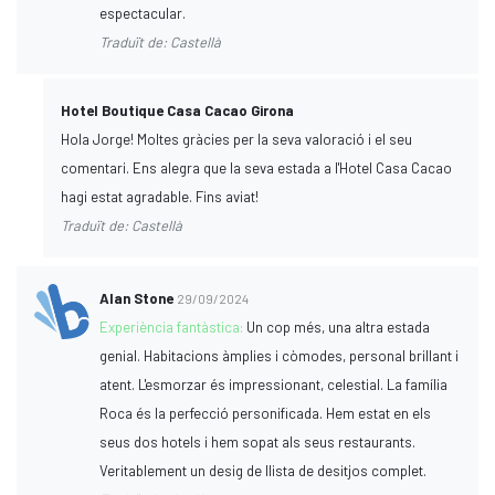
espectacular.
Traduït de: Castellà
Hotel Boutique Casa Cacao Girona
Hola Jorge! Moltes gràcies per la seva valoració i el seu
comentari. Ens alegra que la seva estada a l'Hotel Casa Cacao
hagi estat agradable. Fins aviat!
Traduït de: Castellà
Alan Stone
29/09/2024
Experiència fantàstica:
Un cop més, una altra estada
genial. Habitacions àmplies i còmodes, personal brillant i
atent. L'esmorzar és impressionant, celestial. La família
Roca és la perfecció personificada. Hem estat en els
seus dos hotels i hem sopat als seus restaurants.
Veritablement un desig de llista de desitjos complet.