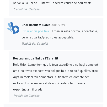
servei a La Sal de L'Estartit. Esperem veure't de nou aviat!
Traduït de: Castellà
Oriol Barrufet Soler
13/08/2024
Experiència positiva:
El menjar està normal, acceptable,
però la qualitat/preu no és acceptable.
Traduït de: Castellà
Restaurant La Sal de l'Estartit
Hola Oriol! Lamentem que la teva experiència no hagi complert
amb les teves expectatives pel que fa a la relació qualitat/preu.
Agraïm molt el teu comentari i el tindrem en compte per
millorar. Esperem veure't de nou i poder oferir-te una
experiència millorada!
Traduït de: Castellà