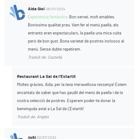
Aida Giol
06/07/2024
Experiència fantàstica:
Bon servei, molt amables.
Boníssima qualitat preu. Vam fer el menú paella, els
entrants eren espectaculars, la paella una mica cuita
però de bon gust. Bona varietat de postres inclosos al
menú. Sense dubte repetirem.
Traduït de: Castellà
Restaurant La Sal de l'Estartit
Moltes gràcies, Aida, per la teva meravellosa ressenya! Estem
encantats de saber que has gaudit del menú de paella i de la
nostra selecció de postres. Esperem poder-te donar la
benvinguda aviat a La Sal de L'Estartit!
Traduït de: Anglès
suki
02/07/2024