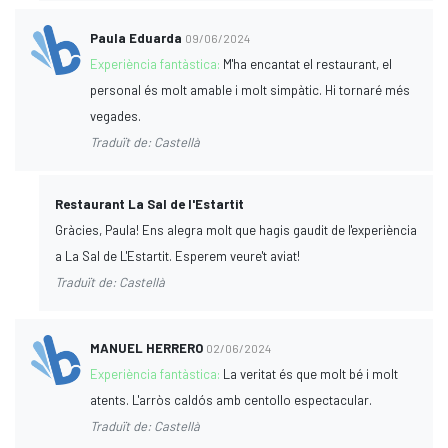
Paula Eduarda
09/06/2024
Experiència fantàstica:
M'ha encantat el restaurant, el
personal és molt amable i molt simpàtic. Hi tornaré més
vegades.
Traduït de: Castellà
Restaurant La Sal de l'Estartit
Gràcies, Paula! Ens alegra molt que hagis gaudit de l'experiència
a La Sal de L'Estartit. Esperem veure't aviat!
Traduït de: Castellà
MANUEL HERRERO
02/06/2024
Experiència fantàstica:
La veritat és que molt bé i molt
atents. L'arròs caldós amb centollo espectacular.
Traduït de: Castellà