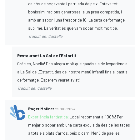
caldós de bogavante i parrilada de peix. Estava tot
boníssim, racions generoses, a un preu competitiu, i
amb un sabor i una frescor de 10. La tarta de formatge,
sublime. La veritat és que vam sopar molt molt bé.
Traduït de: Castellà
Restaurant La Sal de l'Estartit
Gràcies, Noelia! Ens alegra molt que gaudissis de l'experiència
a La Sal de L'Estartit, des del nostre menú infantil fins al pastís
de formatge. Esperem veure't aviat!
Traduït de: Castellà
Roger Moliner
29/06/2024
Experiència fantàstica:
Local recomanat al 100%! Per
menjar o sopar amb una carta exquisida des de les tapes
a tots els plats d'arròs, peix o carn! Menú de paelles