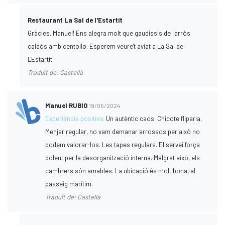
Restaurant La Sal de l'Estartit
Gràcies, Manuel! Ens alegra molt que gaudissis de l'arròs
caldós amb centollo. Esperem veure't aviat a La Sal de
L'Estartit!
Traduït de: Castellà
Manuel RUBIO
19/05/2024
Experiència positiva:
Un autèntic caos. Chicote fliparia.
Menjar regular, no vam demanar arrossos per això no
podem valorar-los. Les tapes regulars. El servei força
dolent per la desorganització interna. Malgrat això, els
cambrers són amables. La ubicació és molt bona, al
passeig marítim.
Traduït de: Castellà