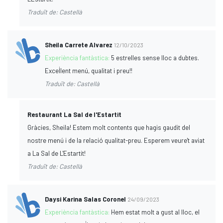
Traduït de: Castellà
Sheila Carrete Alvarez
12/10/2023
Experiència fantàstica:
5 estrelles sense lloc a dubtes.
Excel·lent menú, qualitat i preu!!
Traduït de: Castellà
Restaurant La Sal de l'Estartit
Gràcies, Sheila! Estem molt contents que hagis gaudit del
nostre menú i de la relació qualitat-preu. Esperem veure't aviat
a La Sal de L'Estartit!
Traduït de: Castellà
Daysi Karina Salas Coronel
24/09/2023
Experiència fantàstica:
Hem estat molt a gust al lloc, el