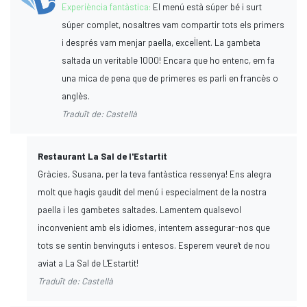
Experiència fantàstica:
El menú està súper bé i surt
súper complet, nosaltres vam compartir tots els primers
i després vam menjar paella, excel·lent. La gambeta
saltada un veritable 1000! Encara que ho entenc, em fa
una mica de pena que de primeres es parli en francès o
anglès.
Traduït de: Castellà
Restaurant La Sal de l'Estartit
Gràcies, Susana, per la teva fantàstica ressenya! Ens alegra
molt que hagis gaudit del menú i especialment de la nostra
paella i les gambetes saltades. Lamentem qualsevol
inconvenient amb els idiomes, intentem assegurar-nos que
tots se sentin benvinguts i entesos. Esperem veure't de nou
aviat a La Sal de L'Estartit!
Traduït de: Castellà