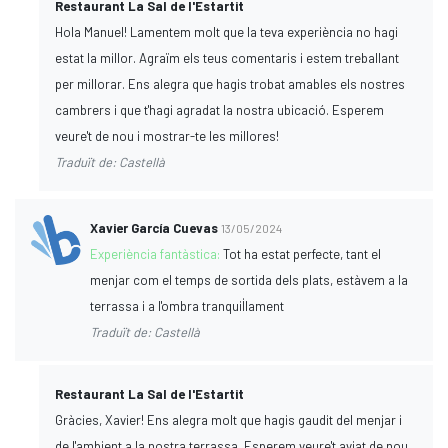
Restaurant La Sal de l'Estartit
Hola Manuel! Lamentem molt que la teva experiència no hagi
estat la millor. Agraïm els teus comentaris i estem treballant
per millorar. Ens alegra que hagis trobat amables els nostres
cambrers i que t'hagi agradat la nostra ubicació. Esperem
veure't de nou i mostrar-te les millores!
Traduït de: Castellà
Xavier García Cuevas
13/05/2024
Experiència fantàstica:
Tot ha estat perfecte, tant el
menjar com el temps de sortida dels plats, estàvem a la
terrassa i a l'ombra tranquil·lament
Traduït de: Castellà
Restaurant La Sal de l'Estartit
Gràcies, Xavier! Ens alegra molt que hagis gaudit del menjar i
de l'ambient a la nostra terrassa. Esperem veure't aviat de nou