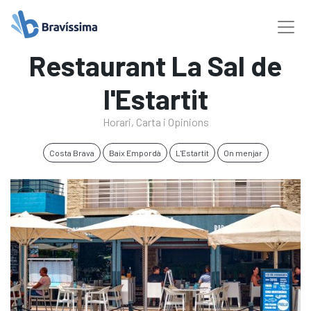
Restaurant La Sal de
l'Estartit
Horari, Carta i Opinions
Costa Brava
Baix Empordà
L'Estartit
On menjar