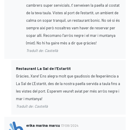
cambrers super servicials, t' serveixen la paella al costat
de la teva taula. Vistes al port de l’estartit, un ambient de
calma on sopar tranquil, un restaurant bonic. No sé si és
sempre així però nosaltres vam haver de reservar per
sopar allí. Recomano l’arròs negre i el mar i muntanya
(mixt). No hi ha gaire més a dir que gràcies!
Traduït de: Castellà
Restaurant La Sal de l'Estartit
Gràcies, Xare! Ens alegra molt que gaudissis de l'experiència a
La Sal de L'Estartit, des de la nostra paella servida a taula fins a
les vistes del port. Esperem veure't aviat per més arròs negre i
mar i muntanya!
Traduït de: Castellà
erika marina marcu
17/08/2024