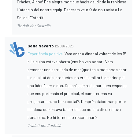
Gràcies, Ainoa! Ens alegra molt que hagis gaudit de la rapidesa
i l'atenció del nostre equip. Esperem veure't de nou aviat a La
Sal de L'Estartit!
Traduït de: Castellà
Sofia Navarro
12/09/2023
Experiència positiva:
Vam anar a dinar al voltant de les 15
h, la cuina estava oberta (ens ho van avisar). Vam
demanar una parrillada de mar (que tenia molt poc sabor
i la qualitat dels productes no era la millor) i de principal
una fideuà per a dos. Després de reclamar dues vegades
que ens portessin el principal, el cambrer ens va
preguntar: ah, no l'heu portat?. Després d'això, van portar
la fideuà que estava tan freda que no puc dir si estava
bona o no. No hi torno i no recomanaré.
Traduït de: Castellà