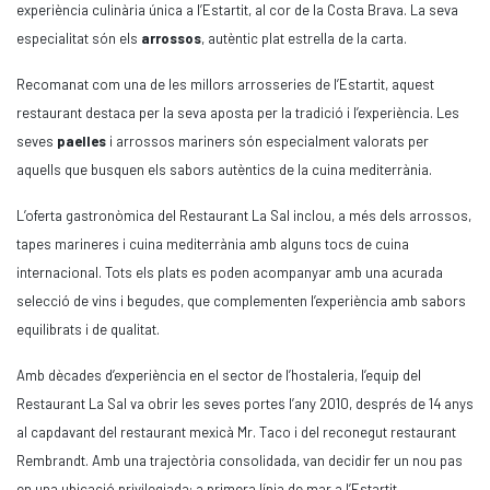
experiència culinària única a l’Estartit, al cor de la Costa Brava. La seva
especialitat són els
arrossos
, autèntic plat estrella de la carta.
Recomanat com una de les millors arrosseries de l’Estartit, aquest
restaurant destaca per la seva aposta per la tradició i l’experiència. Les
seves
paelles
i arrossos mariners són especialment valorats per
aquells que busquen els sabors autèntics de la cuina mediterrània.
L’oferta gastronòmica del Restaurant La Sal inclou, a més dels arrossos,
tapes marineres i cuina mediterrània amb alguns tocs de cuina
internacional. Tots els plats es poden acompanyar amb una acurada
selecció de vins i begudes, que complementen l’experiència amb sabors
equilibrats i de qualitat.
Amb dècades d’experiència en el sector de l’hostaleria, l’equip del
Restaurant La Sal va obrir les seves portes l’any 2010, després de 14 anys
al capdavant del restaurant mexicà Mr. Taco i del reconegut restaurant
Rembrandt. Amb una trajectòria consolidada, van decidir fer un nou pas
en una ubicació privilegiada: a primera línia de mar a l’Estartit.