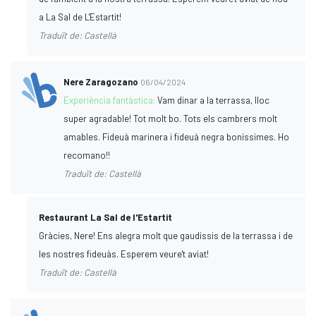
a La Sal de L'Estartit!
Traduït de: Castellà
Nere Zaragozano
06/04/2024
Experiència fantàstica:
Vam dinar a la terrassa, lloc
super agradable! Tot molt bo. Tots els cambrers molt
amables. Fideuà marinera i fideuà negra boníssimes. Ho
recomano!!
Traduït de: Castellà
Restaurant La Sal de l'Estartit
Gràcies, Nere! Ens alegra molt que gaudissis de la terrassa i de
les nostres fideuàs. Esperem veure't aviat!
Traduït de: Castellà