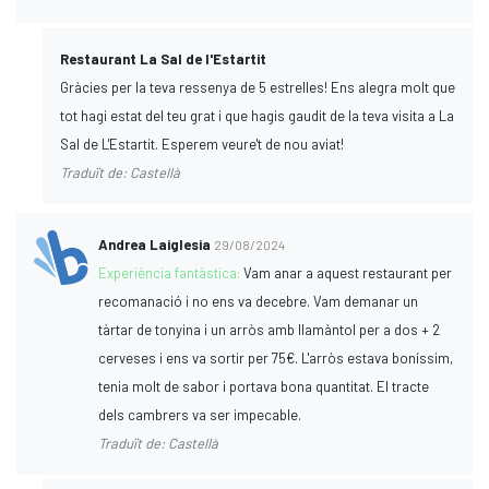
Restaurant La Sal de l'Estartit
Gràcies per la teva ressenya de 5 estrelles! Ens alegra molt que
tot hagi estat del teu grat i que hagis gaudit de la teva visita a La
Sal de L'Estartit. Esperem veure't de nou aviat!
Traduït de: Castellà
Andrea Laiglesia
29/08/2024
Experiència fantàstica:
Vam anar a aquest restaurant per
recomanació i no ens va decebre. Vam demanar un
tàrtar de tonyina i un arròs amb llamàntol per a dos + 2
cerveses i ens va sortir per 75€. L'arròs estava boníssim,
tenia molt de sabor i portava bona quantitat. El tracte
dels cambrers va ser impecable.
Traduït de: Castellà