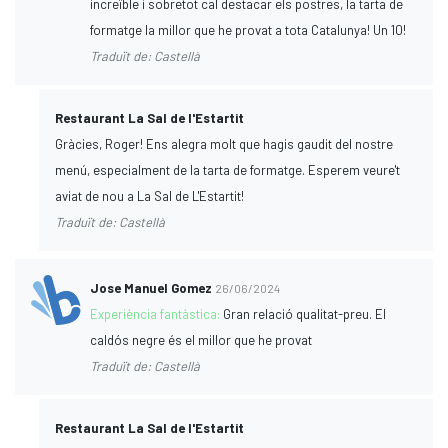
increïble i sobretot cal destacar els postres, la tarta de
formatge la millor que he provat a tota Catalunya! Un 10!
Traduït de: Castellà
Restaurant La Sal de l'Estartit
Gràcies, Roger! Ens alegra molt que hagis gaudit del nostre
menú, especialment de la tarta de formatge. Esperem veure't
aviat de nou a La Sal de L'Estartit!
Traduït de: Castellà
Jose Manuel Gomez
26/06/2024
Experiència fantàstica:
Gran relació qualitat-preu. El
caldós negre és el millor que he provat
Traduït de: Castellà
Restaurant La Sal de l'Estartit