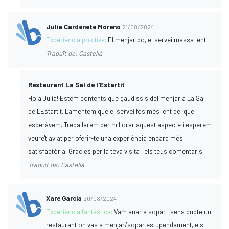
Julia Cardenete Moreno
21/08/2024
Experiència positiva:
El menjar bo, el servei massa lent
Traduït de: Castellà
Restaurant La Sal de l'Estartit
Hola Julia! Estem contents que gaudissis del menjar a La Sal
de L'Estartit. Lamentem que el servei fos més lent del que
esperàvem. Treballarem per millorar aquest aspecte i esperem
veure't aviat per oferir-te una experiència encara més
satisfactòria. Gràcies per la teva visita i els teus comentaris!
Traduït de: Castellà
Xare Garcia
20/08/2024
Experiència fantàstica:
Vam anar a sopar i sens dubte un
restaurant on vas a menjar/sopar estupendament, els