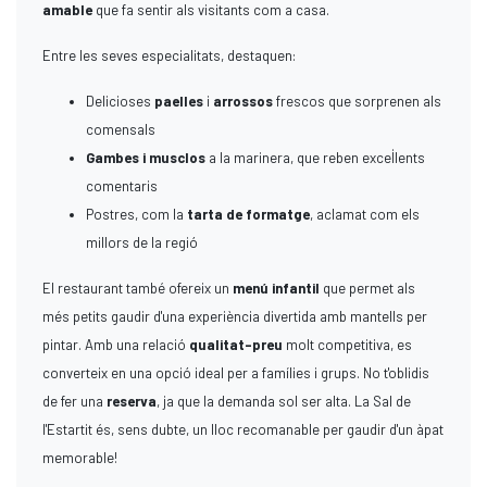
amable
que fa sentir als visitants com a casa.
Entre les seves especialitats, destaquen:
Delicioses
paelles
i
arrossos
frescos que sorprenen als
comensals
Gambes i musclos
a la marinera, que reben excel·lents
comentaris
Postres, com la
tarta de formatge
, aclamat com els
millors de la regió
El restaurant també ofereix un
menú infantil
que permet als
més petits gaudir d'una experiència divertida amb mantells per
pintar. Amb una relació
qualitat-preu
molt competitiva, es
converteix en una opció ideal per a famílies i grups. No t'oblidis
de fer una
reserva
, ja que la demanda sol ser alta. La Sal de
l'Estartit és, sens dubte, un lloc recomanable per gaudir d'un àpat
memorable!