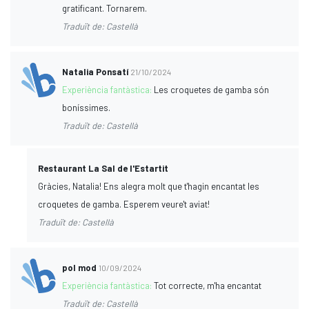
gratificant. Tornarem.
Traduït de: Castellà
Natalia Ponsatí
21/10/2024
Experiència fantàstica:
Les croquetes de gamba són
boníssimes.
Traduït de: Castellà
Restaurant La Sal de l'Estartit
Gràcies, Natalia! Ens alegra molt que t'hagin encantat les
croquetes de gamba. Esperem veure't aviat!
Traduït de: Castellà
pol mod
10/09/2024
Experiència fantàstica:
Tot correcte, m'ha encantat
Traduït de: Castellà