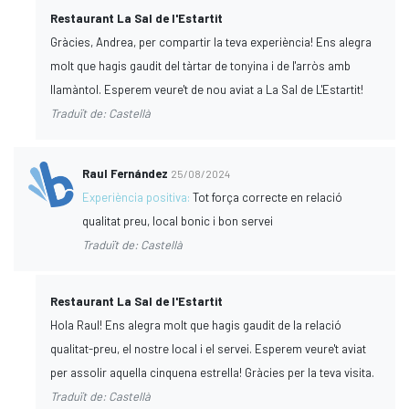
Restaurant La Sal de l'Estartit
Gràcies, Andrea, per compartir la teva experiència! Ens alegra
molt que hagis gaudit del tàrtar de tonyina i de l'arròs amb
llamàntol. Esperem veure't de nou aviat a La Sal de L'Estartit!
Traduït de: Castellà
Raul Fernández
25/08/2024
Experiència positiva:
Tot força correcte en relació
qualitat preu, local bonic i bon servei
Traduït de: Castellà
Restaurant La Sal de l'Estartit
Hola Raul! Ens alegra molt que hagis gaudit de la relació
qualitat-preu, el nostre local i el servei. Esperem veure't aviat
per assolir aquella cinquena estrella! Gràcies per la teva visita.
Traduït de: Castellà