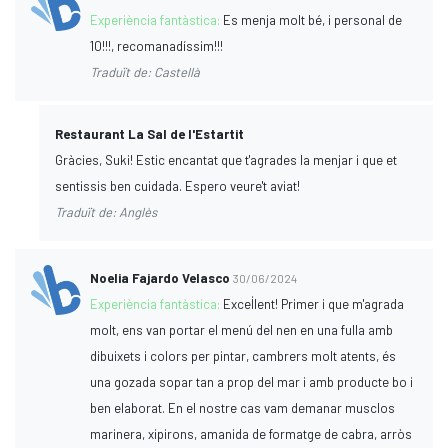
Experiència fantàstica:
Es menja molt bé, i personal de
10!!!, recomanadíssim!!!
Traduït de: Castellà
Restaurant La Sal de l'Estartit
Gràcies, Suki! Estic encantat que t'agrades la menjar i que et
sentissis ben cuidada. Espero veure't aviat!
Traduït de: Anglès
Noelia Fajardo Velasco
30/06/2024
Experiència fantàstica:
Excel·lent! Primer i que m'agrada
molt, ens van portar el menú del nen en una fulla amb
dibuixets i colors per pintar, cambrers molt atents, és
una gozada sopar tan a prop del mar i amb producte bo i
ben elaborat. En el nostre cas vam demanar musclos
marinera, xipirons, amanida de formatge de cabra, arròs