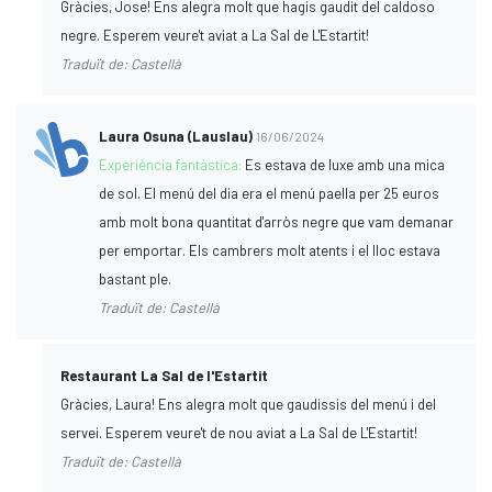
Gràcies, Jose! Ens alegra molt que hagis gaudit del caldoso
negre. Esperem veure't aviat a La Sal de L'Estartit!
Traduït de: Castellà
Laura Osuna (Lauslau)
16/06/2024
Experiència fantàstica:
Es estava de luxe amb una mica
de sol. El menú del dia era el menú paella per 25 euros
amb molt bona quantitat d'arròs negre que vam demanar
per emportar. Els cambrers molt atents i el lloc estava
bastant ple.
Traduït de: Castellà
Restaurant La Sal de l'Estartit
Gràcies, Laura! Ens alegra molt que gaudissis del menú i del
servei. Esperem veure't de nou aviat a La Sal de L'Estartit!
Traduït de: Castellà