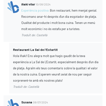
iñaki vilar
10/08/2024
Experiència positiva:
Bon restaurant, hem menjat genial.
Recomano anar-hi després d'un dia esgotador de platja.
Qualitat del producte i molt bona cuina. Tenen un menú
molt econòmic i no és estafa per a turistes.
Traduït de: Castellà
Restaurant La Sal de l'Estartit
Hola Iñaki! Ens alegra molt que hagis gaudit de la teva
experiència a La Sal de L'Estartit, especialment després d'un dia
de platja. Agraïm els teus comentaris sobre la qualitat i el valor
de la nostra cuina. Esperem veure't aviat de nou per seguir
sorprenent-te amb els nostres plats!
Traduït de: Castellà
Susana
08/07/2024