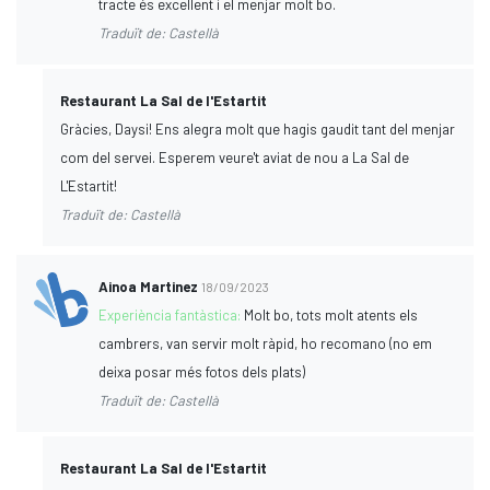
tracte és excel·lent i el menjar molt bo.
Traduït de: Castellà
Restaurant La Sal de l'Estartit
Gràcies, Daysi! Ens alegra molt que hagis gaudit tant del menjar
com del servei. Esperem veure't aviat de nou a La Sal de
L'Estartit!
Traduït de: Castellà
Ainoa Martinez
18/09/2023
Experiència fantàstica:
Molt bo, tots molt atents els
cambrers, van servir molt ràpid, ho recomano (no em
deixa posar més fotos dels plats)
Traduït de: Castellà
Restaurant La Sal de l'Estartit