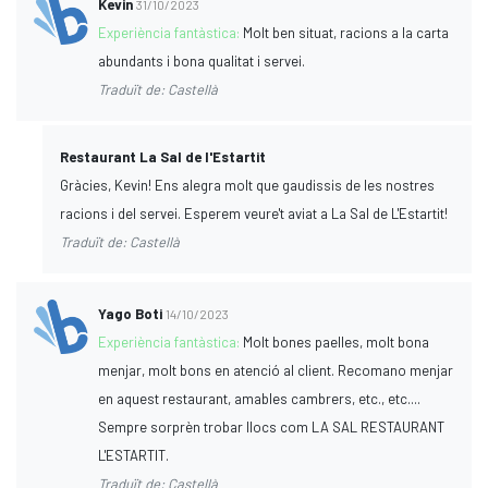
Kevin
31/10/2023
Experiència fantàstica:
Molt ben situat, racions a la carta
abundants i bona qualitat i servei.
Traduït de: Castellà
Restaurant La Sal de l'Estartit
Gràcies, Kevin! Ens alegra molt que gaudissis de les nostres
racions i del servei. Esperem veure't aviat a La Sal de L'Estartit!
Traduït de: Castellà
Yago Boti
14/10/2023
Experiència fantàstica:
Molt bones paelles, molt bona
menjar, molt bons en atenció al client. Recomano menjar
en aquest restaurant, amables cambrers, etc., etc....
Sempre sorprèn trobar llocs com LA SAL RESTAURANT
L'ESTARTIT.
Traduït de: Castellà