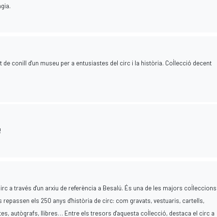
gia.
t de conill d'un museu per a entusiastes del circ i la història. Col·lecció decent
!
rc a través d'un arxiu de referència a Besalú. És una de les majors col·leccions
repassen els 250 anys d'història de circ: com gravats, vestuaris, cartells,
stes, autògrafs, llibres… Entre els tresors d'aquesta col·lecció, destaca el circ a