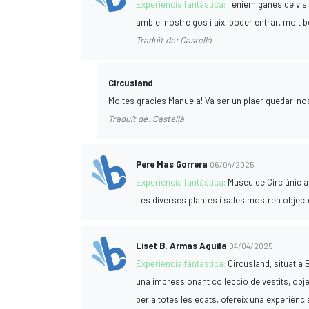
Experiència fantàstica:
Teníem ganes de visit
amb el nostre gos i així poder entrar, molt bo
Traduït de: Castellà
Circusland
Moltes gracies Manuela! Va ser un plaer quedar-no
Traduït de: Castellà
Pere Mas Gorrera
06/04/2025
Experiència fantàstica:
Museu de Circ únic al
Les diverses plantes i sales mostren objecte
Liset B. Armas Aguila
04/04/2025
Experiència fantàstica:
Circusland, situat a 
una impressionant col·lecció de vestits, obje
per a totes les edats, ofereix una experiènci