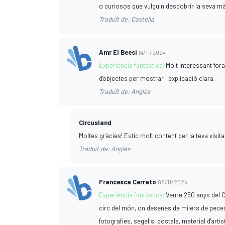
o curiosos que vulguin descobrir la seva mà
Traduït de: Castellà
Amr El Beesi
14/11/2024
Experiència fantàstica:
Molt interessant fora
d'objectes per mostrar i explicació clara.
Traduït de: Anglès
Circusland
Moltes gràcies! Estic molt content per la teva visita
Traduït de: Anglès
Francesca Cerrato
08/11/2024
Experiència fantàstica:
Veure 250 anys del Ci
circ del món, on desenes de milers de peces 
fotografies, segells, postals, material d'arti