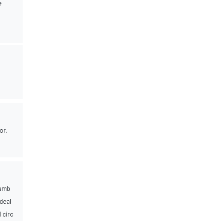
e
or.
 amb
Ideal
 circ