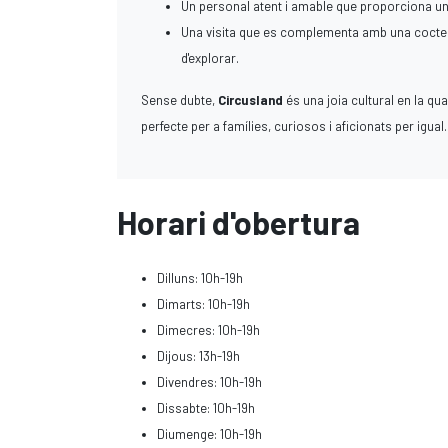
Un personal atent i amable que proporciona una
Una visita que es complementa amb una coctele
d'explorar.
Sense dubte,
Circusland
és una joia cultural en la qua
perfecte per a famílies, curiosos i aficionats per igual.
Horari d'obertura
Dilluns: 10h-19h
Dimarts: 10h-19h
Dimecres: 10h-19h
Dijous: 13h-19h
Divendres: 10h-19h
Dissabte: 10h-19h
Diumenge: 10h-19h