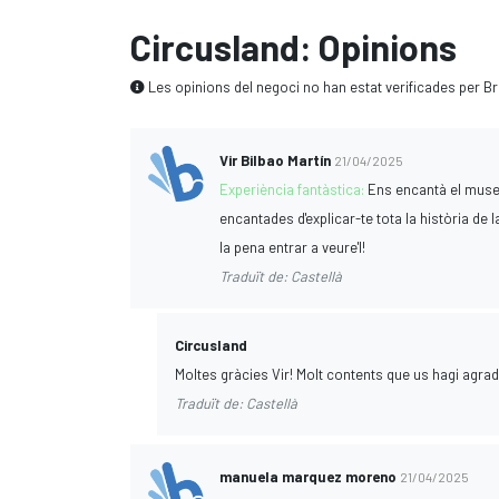
Circusland: Opinions
Les opinions del negoci no han estat verificades per Br
Vir Bilbao Martín
21/04/2025
Experiència fantàstica:
Ens encantà el muse
encantades d'explicar-te tota la història de l
la pena entrar a veure'l!
Traduït de: Castellà
Circusland
Moltes gràcies Vir! Molt contents que us hagi agrada
Traduït de: Castellà
manuela marquez moreno
21/04/2025