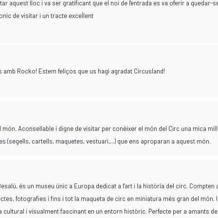
ar aquest lloc i va ser gratificant que el noi de l'entrada es va oferir a quedar-s
nic de visitar i un tracte excel·lent
s amb Rocko! Estem feliços que us hagi agradat Circusland!
 món. Aconsellable i digne de visitar per conèixer el món del Circ una mica mill
s (segells, cartells, maquetes, vestuari,...) que ens aproparan a aquest món.
Besalú, és un museu únic a Europa dedicat a l'art i la història del circ. Compten
ctes, fotografies i fins i tot la maqueta de circ en miniatura més gran del món. 
a cultural i visualment fascinant en un entorn històric. Perfecte per a amants del