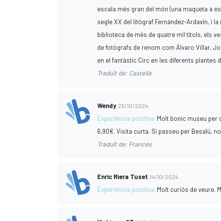
escala més gran del món (una maqueta a escal
segle XX del litògraf Fernández-Ardavín, i la 
biblioteca de més de quatre mil títols, els 
de fotògrafs de renom com Álvaro Villar, Jo
en el fantàstic Circ en les diferents plante
Traduït de: Castellà
Wendy
23/10/2024
Experiència positiva:
Molt bonic museu per d
6,90€. Visita curta. Si passeu per Besalú, 
Traduït de: Francès
Enric Riera Tuset
14/10/2024
Experiència positiva:
Molt curiós de veure. 