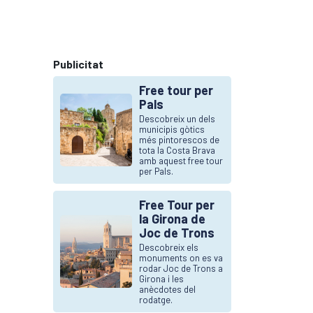
Publicitat
Free tour per
Pals
Descobreix un dels
municipis gòtics
més pintorescos de
tota la Costa Brava
amb aquest free tour
per Pals.
Free Tour per
la Girona de
Joc de Trons
Descobreix els
monuments on es va
rodar Joc de Trons a
Girona i les
anècdotes del
rodatge.