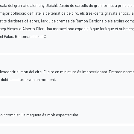
a del gran circ alemany Gleich). L'arxiu de cartells de gran format a principis 
major col·lecció de filatèlia de temàtica de circ, els tres-cents gravats antics, la
vestits d'artistes célebres, l'arxiu de premsa de Ramon Cardona o els arxius com
sep Vinyes o Alberto Oller. Una meravellosa exposició que farà que et submerg
s del Palau. Recomanable al %
escobrir el món del circ. El circ en miniatura és impressionant. Entrada norma
no dubteu a aturar-vos un moment.
Molt complet i la maqueta és molt espectacular.