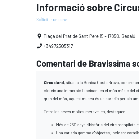
Informació sobre Circu
Sol·licitar un canvi
Plaça del Prat de Sant Pere 15 - 17850, Besalú
+34972505317
Comentari de Bravissima s
Circusland
, situat a la Bonica Costa Brava, concreta
ofereix una immersió fascinant en el món màgic del ci
gran del món, aquest museu és un paradís per als aman
Entre les seves moltes meravelles, destaquen:
Més de 250 anys d'història del circ recopilats 
Una variada gamma d'objectes, incloent cartells 