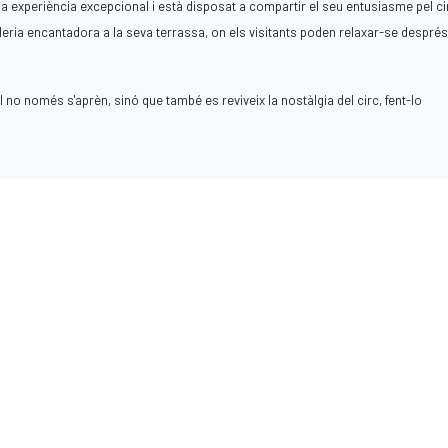
 experiència excepcional i està disposat a compartir el seu entusiasme pel ci
ria encantadora a la seva terrassa, on els visitants poden relaxar-se després
l no només s'aprèn, sinó que també es reviveix la nostàlgia del circ, fent-lo