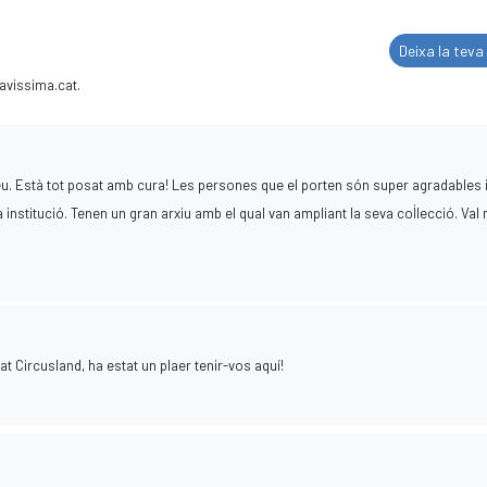
Deixa la teva
avissima.cat.
u. Està tot posat amb cura! Les persones que el porten són super agradables 
a institució. Tenen un gran arxiu amb el qual van ampliant la seva col·lecció. Val
t Circusland, ha estat un plaer tenir-vos aquí!