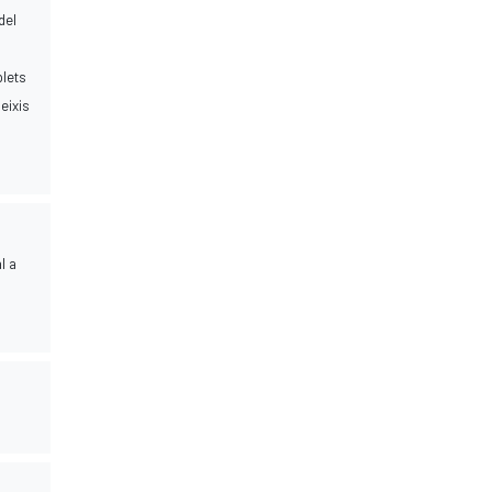
del
plets
eixis
l a