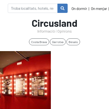
On dormir
On menjar
Circusland
Informació i Opinions
Costa Brava
Garrotxa
Besalú