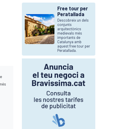
Free tour per
Peratallada
Descobreix un dels
conjunts
arquitectònics
medievals més
importants de
Catalunya amb
aquest free tour per
Peratallada.
ue
 més