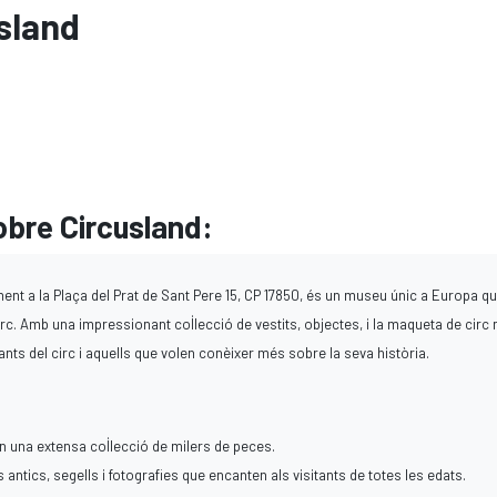
sland
obre Circusland:
ment a la Plaça del Prat de Sant Pere 15, CP 17850, és un museu únic a Europa q
rc. Amb una impressionant col·lecció de vestits, objectes, i la maqueta de circ
ts del circ i aquells que volen conèixer més sobre la seva història.
en una extensa col·lecció de milers de peces.
antics, segells i fotografies que encanten als visitants de totes les edats.