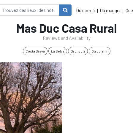
Où dormir
Où manger
Que
Mas Duc Casa Rural
Reviews and Availability
Costa Brava
La Selva
Brunyola
Où dormir