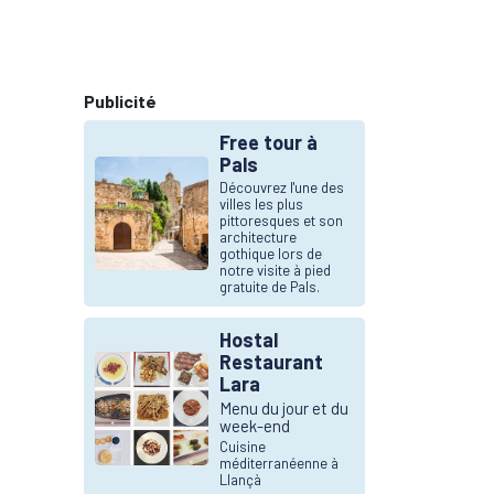
Publicité
Free tour à
Pals
Découvrez l'une des
villes les plus
pittoresques et son
architecture
gothique lors de
notre visite à pied
gratuite de Pals.
Hostal
Restaurant
Lara
Menu du jour et du
week-end
Cuisine
méditerranéenne à
Llançà