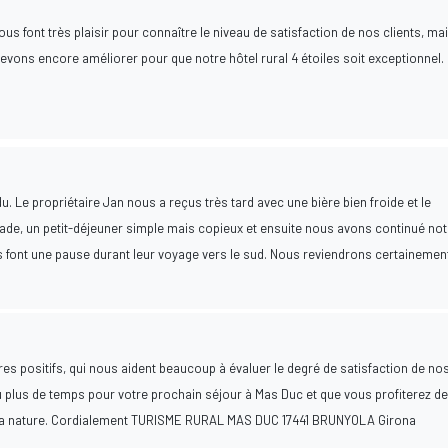
s font très plaisir pour connaître le niveau de satisfaction de nos clients, ma
ons encore améliorer pour que notre hôtel rural 4 étoiles soit exceptionnel.
du. Le propriétaire Jan nous a reçus très tard avec une bière bien froide et le
ade, un petit-déjeuner simple mais copieux et ensuite nous avons continué not
 font une pause durant leur voyage vers le sud. Nous reviendrons certainemen
s positifs, qui nous aident beaucoup à évaluer le degré de satisfaction de no
 plus de temps pour votre prochain séjour à Mas Duc et que vous profiterez de
rez la nature. Cordialement TURISME RURAL MAS DUC 17441 BRUNYOLA Girona