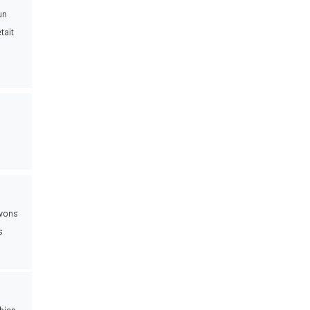
un
tait
avons
s