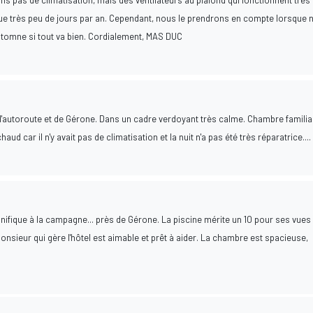
 pas de climatisation, mais des ventilateurs au plafond qui fonctionnent très 
que très peu de jours par an. Cependant, nous le prendrons en compte lorsque 
utomne si tout va bien. Cordialement, MAS DUC
 l'autoroute et de Gérone. Dans un cadre verdoyant très calme. Chambre familia
d car il n'y avait pas de climatisation et la nuit n'a pas été très réparatrice....
gnifique à la campagne... près de Gérone. La piscine mérite un 10 pour ses vues
onsieur qui gère l'hôtel est aimable et prêt à aider. La chambre est spacieuse,