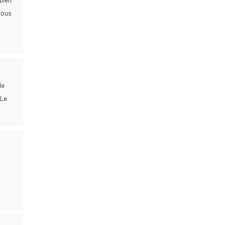
bien
nous
le
 Le