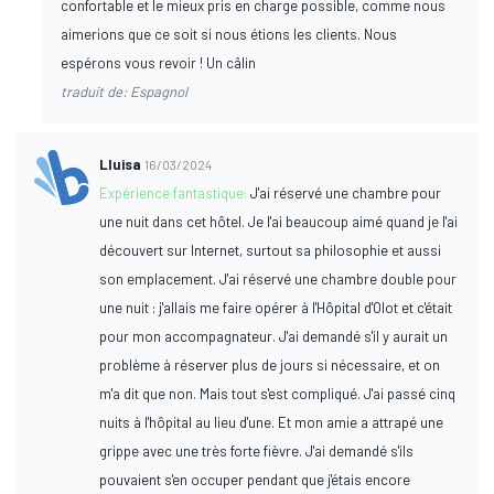
confortable et le mieux pris en charge possible, comme nous
aimerions que ce soit si nous étions les clients. Nous
espérons vous revoir ! Un câlin
traduit de: Espagnol
Lluisa
16/03/2024
Expérience fantastique:
J'ai réservé une chambre pour
une nuit dans cet hôtel. Je l'ai beaucoup aimé quand je l'ai
découvert sur Internet, surtout sa philosophie et aussi
son emplacement. J'ai réservé une chambre double pour
une nuit : j'allais me faire opérer à l'Hôpital d'Olot et c'était
pour mon accompagnateur. J'ai demandé s'il y aurait un
problème à réserver plus de jours si nécessaire, et on
m'a dit que non. Mais tout s'est compliqué. J'ai passé cinq
nuits à l'hôpital au lieu d'une. Et mon amie a attrapé une
grippe avec une très forte fièvre. J'ai demandé s'ils
pouvaient s'en occuper pendant que j'étais encore