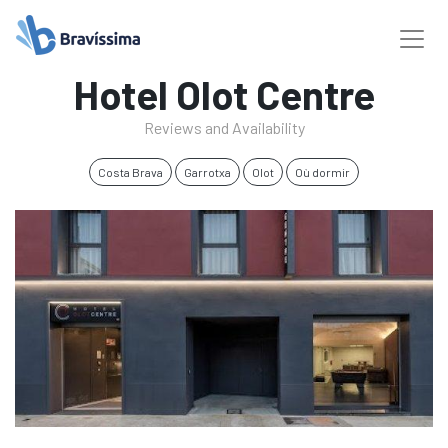
Hotel Olot Centre
Reviews and Availability
Costa Brava
Garrotxa
Olot
Où dormir