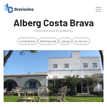
Alberg Costa Brava
Reviews and Availability
Costa Brava
Alt Empordà
Llançà
Où dormir