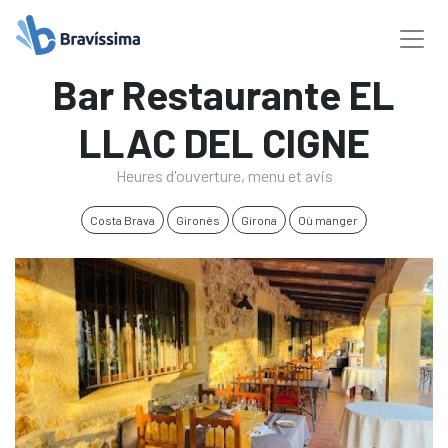
Bar Restaurante EL
LLAC DEL CIGNE
Heures d'ouverture, menu et avis
Costa Brava
Gironès
Girona
Où manger