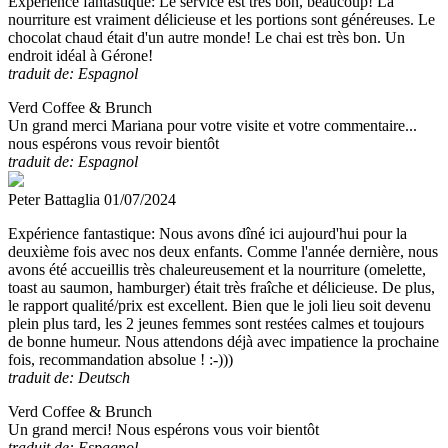
Expérience fantastique:
Le service est très bon, beaucoup! La
nourriture est vraiment délicieuse et les portions sont généreuses. Le
chocolat chaud était d'un autre monde! Le chai est très bon. Un
endroit idéal à Gérone!
traduit de: Espagnol
Verd Coffee & Brunch
Un grand merci Mariana pour votre visite et votre commentaire...
nous espérons vous revoir bientôt
traduit de: Espagnol
Peter Battaglia
01/07/2024
Expérience fantastique:
Nous avons dîné ici aujourd'hui pour la
deuxième fois avec nos deux enfants. Comme l'année dernière, nous
avons été accueillis très chaleureusement et la nourriture (omelette,
toast au saumon, hamburger) était très fraîche et délicieuse. De plus,
le rapport qualité/prix est excellent. Bien que le joli lieu soit devenu
plein plus tard, les 2 jeunes femmes sont restées calmes et toujours
de bonne humeur. Nous attendons déjà avec impatience la prochaine
fois, recommandation absolue ! :-)))
traduit de: Deutsch
Verd Coffee & Brunch
Un grand merci! Nous espérons vous voir bientôt
traduit de: Espagnol