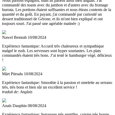
Nous parlons espagnol, mais ils parlent aussi bien anglais. J'ai
commandé des toasts avec du jambon et d'autres avec du fromage
burrata. Les portions étaient suffisantes et nous étions contents de la
quantité et du goût. En payant, j'ai commandé par curiosité un
dessert traditionnel de Gérone, et ils m'ont bien expliqué et ont
toujours souri. J'ai passé une agréable matinée :)
Nawel Bemrah
10/08/2024
Expérience fantastique:
Accueil très chaleureux et sympathique
malgré le rush. Les serveuses sont hyper souriantes. Les plats
commandés étaient très bons. J’ai testé le hamburger végé, délicieux
!
Märt Piirsalu
10/08/2024
Expérience fantastique:
Smoothie à la passion et omelette au serrano
très, très bons et bien sûr un excellent service !
traduit de: Anglais
Anaïs Dauphin
08/08/2024
Expérience fantastique:
Serveuses très gentilles, cuisine très bonne