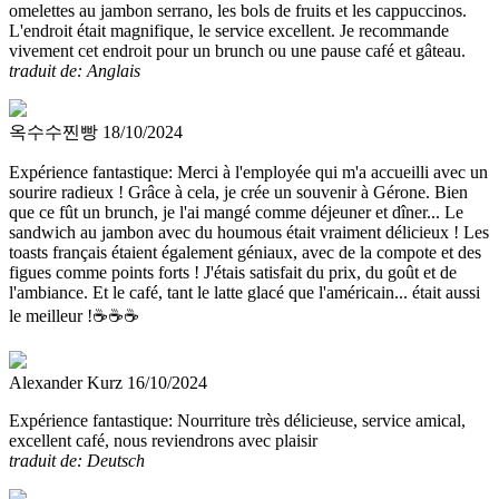
omelettes au jambon serrano, les bols de fruits et les cappuccinos.
L'endroit était magnifique, le service excellent. Je recommande
vivement cet endroit pour un brunch ou une pause café et gâteau.
traduit de: Anglais
옥수수찐빵
18/10/2024
Expérience fantastique:
Merci à l'employée qui m'a accueilli avec un
sourire radieux ! Grâce à cela, je crée un souvenir à Gérone. Bien
que ce fût un brunch, je l'ai mangé comme déjeuner et dîner... Le
sandwich au jambon avec du houmous était vraiment délicieux ! Les
toasts français étaient également géniaux, avec de la compote et des
figues comme points forts ! J'étais satisfait du prix, du goût et de
l'ambiance. Et le café, tant le latte glacé que l'américain... était aussi
le meilleur !☕️☕️☕️
Alexander Kurz
16/10/2024
Expérience fantastique:
Nourriture très délicieuse, service amical,
excellent café, nous reviendrons avec plaisir
traduit de: Deutsch