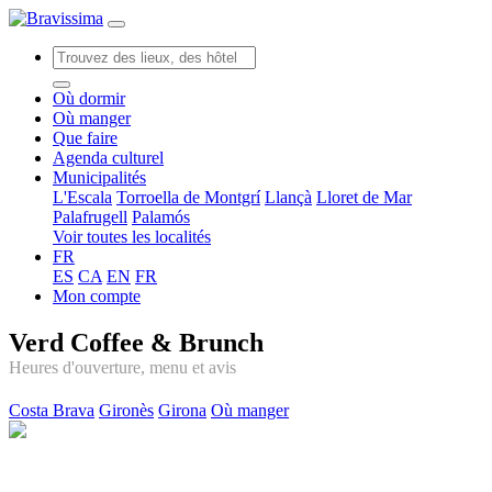
Où dormir
Où manger
Que faire
Agenda culturel
Municipalités
L'Escala
Torroella de Montgrí
Llançà
Lloret de Mar
Palafrugell
Palamós
Voir toutes les localités
FR
ES
CA
EN
FR
Mon compte
Verd Coffee & Brunch
Heures d'ouverture, menu et avis
Costa Brava
Gironès
Girona
Où manger