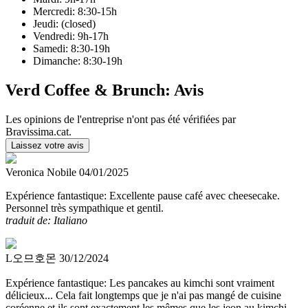
Mercredi: 8:30-15h
Jeudi: (closed)
Vendredi: 9h-17h
Samedi: 8:30-19h
Dimanche: 8:30-19h
Verd Coffee & Brunch: Avis
Les opinions de l'entreprise n'ont pas été vérifiées par
Bravissima.cat.
Laissez votre avis
Veronica Nobile
04/01/2025
Expérience fantastique:
Excellente pause café avec cheesecake.
Personnel très sympathique et gentil.
traduit de: Italiano
L오므호몬
30/12/2024
Expérience fantastique:
Les pancakes au kimchi sont vraiment
délicieux... Cela fait longtemps que je n'ai pas mangé de cuisine
coréenne et ils sont exactement les mêmes que les jeon au kimchi.