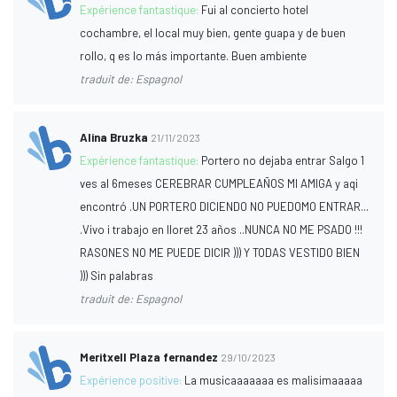
Expérience fantastique:
Fui al concierto hotel
cochambre, el local muy bien, gente guapa y de buen
rollo, q es lo más importante. Buen ambiente
traduit de: Espagnol
Alina Bruzka
21/11/2023
Expérience fantastique:
Portero no dejaba entrar Salgo 1
ves al 6meses CEREBRAR CUMPLEAÑOS MI AMIGA y aqi
encontró .UN PORTERO DICIENDO NO PUEDOMO ENTRAR...
.Vivo i trabajo en lloret 23 años ..NUNCA NO ME PSADO !!!
RASONES NO ME PUEDE DICIR ))) Y TODAS VESTIDO BIEN
))) Sin palabras
traduit de: Espagnol
Meritxell Plaza fernandez
29/10/2023
Expérience positive:
La musicaaaaaaa es malisimaaaaa