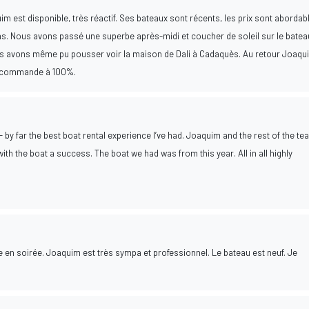
im est disponible, très réactif. Ses bateaux sont récents, les prix sont abordab
s. Nous avons passé une superbe après-midi et coucher de soleil sur le batea
us avons même pu pousser voir la maison de Dali à Cadaquès. Au retour Joaqu
e recommande à 100%.
- by far the best boat rental experience I’ve had. Joaquim and the rest of the t
ith the boat a success. The boat we had was from this year. All in all highly
e en soirée. Joaquim est très sympa et professionnel. Le bateau est neuf. Je