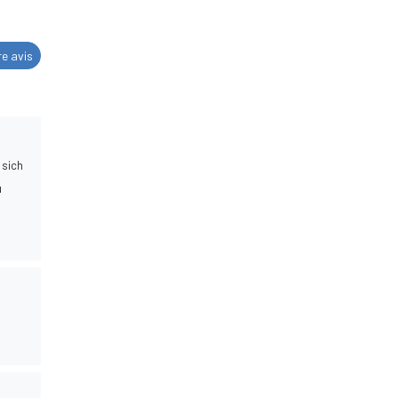
re avis
 sich
u