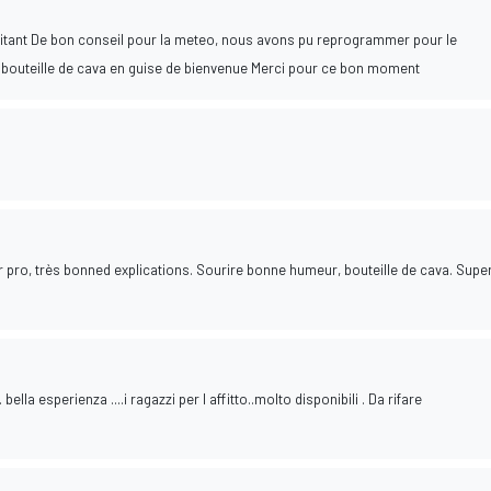
ilitant De bon conseil pour la meteo, nous avons pu reprogrammer pour le
te bouteille de cava en guise de bienvenue Merci pour ce bon moment
r pro, très bonned explications. Sourire bonne humeur, bouteille de cava. Supe
 bella esperienza ....i ragazzi per l affitto..molto disponibili . Da rifare