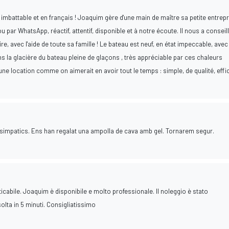
 imbattable et en français ! Joaquim gère d'une main de maître sa petite entrep
 par WhatsApp, réactif, attentif, disponible et à notre écoute. Il nous a conseil
ire, avec l'aide de toute sa famille ! Le bateau est neuf, en état impeccable, avec
dans la glacière du bateau pleine de glaçons , très appréciable par ces chaleurs
ne location comme on aimerait en avoir tout le temps : simple, de qualité, eff
simpatics. Ens han regalat una ampolla de cava amb gel. Tornarem segur.
cabile. Joaquim è disponibile e molto professionale. Il noleggio è stato
solta in 5 minuti. Consigliatissimo