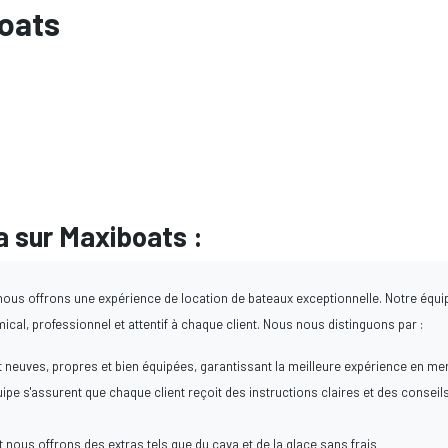
oats
 sur Maxiboats :
nous offrons une expérience de location de bateaux exceptionnelle. Notre équi
ical, professionnel et attentif à chaque client. Nous nous distinguons par :
euves, propres et bien équipées, garantissant la meilleure expérience en mer
pe s'assurent que chaque client reçoit des instructions claires et des conseil
 nous offrons des extras tels que du cava et de la glace sans frais