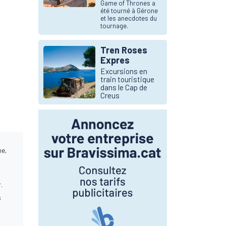
Game of Thrones a
été tourné à Gérone
et les anecdotes du
tournage.
Tren Roses
Expres
Excursions en
train touristique
dans le Cap de
Creus
pe,
.
s