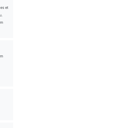
les et
u,
im
eam