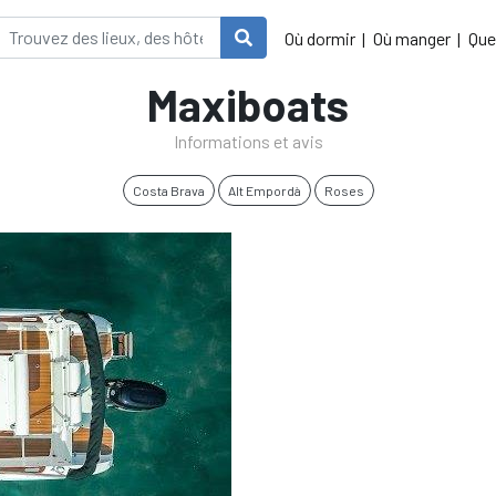
Où dormir
Où manger
Que
Maxiboats
Informations et avis
Costa Brava
Alt Empordà
Roses