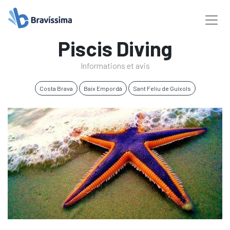
Piscis Diving
Informations et avis
Costa Brava
Baix Empordà
Sant Feliu de Guíxols