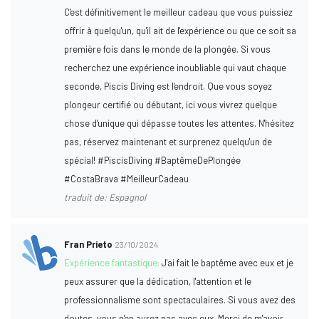
C'est définitivement le meilleur cadeau que vous puissiez
offrir à quelqu'un, qu'il ait de l'expérience ou que ce soit sa
première fois dans le monde de la plongée. Si vous
recherchez une expérience inoubliable qui vaut chaque
seconde, Piscis Diving est l'endroit. Que vous soyez
plongeur certifié ou débutant, ici vous vivrez quelque
chose d'unique qui dépasse toutes les attentes. N'hésitez
pas, réservez maintenant et surprenez quelqu'un de
spécial! #PiscisDiving #BaptêmeDePlongée
#CostaBrava #MeilleurCadeau
traduit de: Espagnol
Fran Prieto
23/10/2024
Expérience fantastique:
J'ai fait le baptême avec eux et je
peux assurer que la dédication, l'attention et le
professionnalisme sont spectaculaires. Si vous avez des
doutes, vous n'en aurez pas avec eux. Merci de m'avoir