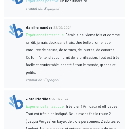
Expérience positive:
Un bon itinéraire
traduit de: Espagnol
dani hernandez
22/07/2024
Expérience fantastique:
C'était la deuxième fois et comme
on dit, jamais deux sans trois. Une belle promenade
entourée de nature, de tortues, de loutres, de canards !
Où l’on n'entend aucun bruit de la civilisation. Tout est très
facile et confortable, adapté à tout le monde, grands et
petits.
traduit de: Espagnol
Jordi Morillas
13/07/2024
Expérience fantastique:
Très bien ! Amicaux et efficaces.
Tout est très bien indiqué. Nous avons fait la route 2
(jusqu'à Verges) en kayak de trois personnes, 2 adultes et
1 enfant. Nous avons vu et entendu des oiseaux de tous